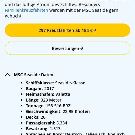
und das luftige Atrium des Schiffes. Besonders
Familienkreuzfahrten
werden mit der MSC Seaside gern
gebucht.
297 Kreuzfahrten ab 154 €
Bewertungen
MSC Seaside Daten
Schiffsklasse
: Seaside-Klasse
Baujahr
: 2017
Heimathafen
: Valetta
Länge
: 323 Meter
Tonnage
: 153.516 BRZ
Geschwindigkeit
: 22,95 Knoten
Decks
: 20
Passagierzahl
: 5.334
Besatzung
: 1.513
Sprachen an Bord
: Deutsch, Italienisch, Englisch,