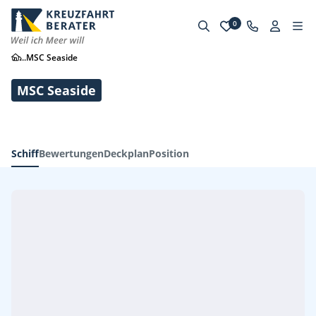
0
...
MSC Seaside
MSC Seaside
Schiff
Bewertungen
Deckplan
Position