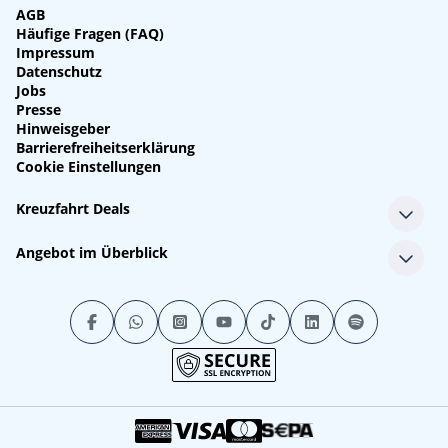
AGB
Häufige Fragen (FAQ)
Impressum
Datenschutz
Jobs
Presse
Hinweisgeber
Barrierefreiheitserklärung
Cookie Einstellungen
Kreuzfahrt Deals
Single-Kreuzfahrten
Angebot im Überblick
Kreuzfahrt mit Kindern
Last Minute Kreuzfahrten
Alle Reedereien
Minikreuzfahrten
Alle Schiffe
Stornokabinen
Alle Reiseziele
Luxuskreuzfahrten
Kreuzfahrtpakete
Kreuzfahrten mit Flug