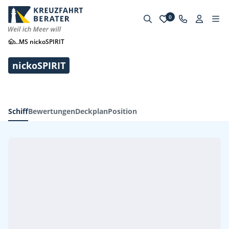
0
...
MS nickoSPIRIT
nickoSPIRIT
Schiff
Bewertungen
Deckplan
Position