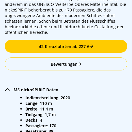
anderem in das UNESCO-Welterbe Oberes Mittelrheintal. Die
nickoSPIRIT beherbergt bis zu 170 Passagiere, die das
ungezwungene Ambiente des modernen Schiffes sofort
schätzen lernen. Schon beim Betreten des Flussschiffes
beeindruckt die offene und lichtdurchflutete Gestaltung der
öffentlichen Bereiche.
42 Kreuzfahrten ab 227 €
Bewertungen
MS nickoSPIRIT Daten
Indienststellung
: 2020
Länge
: 110 m
Breite
: 11,4 m
Tiefgang
: 1,7 m
Decks:
4
Passagiere
: 170
Besatzung
: 38