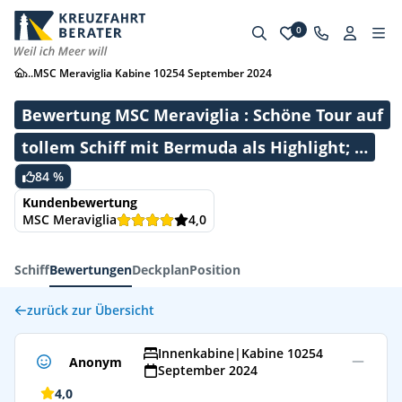
0
...
MSC Meraviglia Kabine 10254 September 2024
Bewertung MSC Meraviglia : Schöne Tour auf
tollem Schiff mit Bermuda als Highlight; …
84 %
Kundenbewertung
MSC Meraviglia
4,0
Schiff
Bewertungen
Deckplan
Position
zurück zur Übersicht
Innenkabine
|
Kabine 10254
Anonym
September 2024
4,0