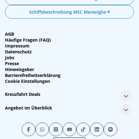
Schiffsbeschreibung MSC Meraviglia
AGB
Häufige Fragen (FAQ)
Impressum
Datenschutz
Jobs
Presse
Hinweisgeber
Barrierefreiheitserklärung
Cookie Einstellungen
Kreuzfahrt Deals
Single-Kreuzfahrten
Angebot im Überblick
Kreuzfahrt mit Kindern
Last Minute Kreuzfahrten
Alle Reedereien
Minikreuzfahrten
Alle Schiffe
Stornokabinen
Alle Reiseziele
Luxuskreuzfahrten
Kreuzfahrtpakete