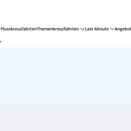
Flusskreuzfahrten
Themenkreuzfahrten
Last Minute
Angebo
n