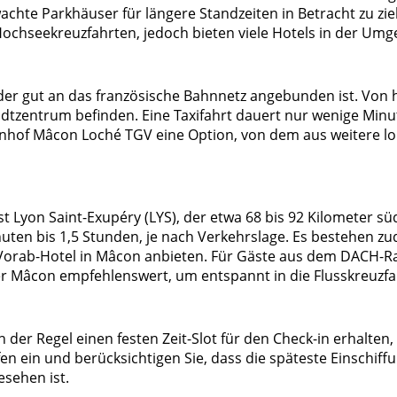
hte Parkhäuser für längere Standzeiten in Betracht zu zieh
 Hochseekreuzfahrten, jedoch bieten viele Hotels in der Um
, der gut an das französische Bahnnetz angebunden ist. Von
tadtzentrum befinden. Eine Taxifahrt dauert nur wenige Minut
hnhof Mâcon Loché TGV eine Option, von dem aus weitere l
t Lyon Saint-Exupéry (LYS), der etwa 68 bis 92 Kilometer sü
ten bis 1,5 Stunden, je nach Verkehrslage. Es bestehen zud
orab-Hotel in Mâcon anbieten. Für Gäste aus dem DACH-Rau
r Mâcon empfehlenswert, um entspannt in die Flusskreuzfah
 der Regel einen festen Zeit-Slot für den Check-in erhalten, 
 ein und berücksichtigen Sie, dass die späteste Einschiffun
esehen ist.