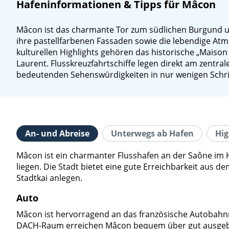
Hafeninformationen & Tipps für Mâcon
Mâcon ist das charmante Tor zum südlichen Burgund un
ihre pastellfarbenen Fassaden sowie die lebendige Atm
kulturellen Highlights gehören das historische „Maison 
Laurent. Flusskreuzfahrtschiffe legen direkt am zentral
bedeutenden Sehenswürdigkeiten in nur wenigen Schri
An- und Abreise
Unterwegs ab Hafen
Hig
Mâcon ist ein charmanter Flusshafen an der Saône im He
liegen. Die Stadt bietet eine gute Erreichbarkeit aus d
Stadtkai anlegen.
Auto
Mâcon ist hervorragend an das französische Autobahnn
DACH-Raum erreichen Mâcon bequem über gut ausgebaute