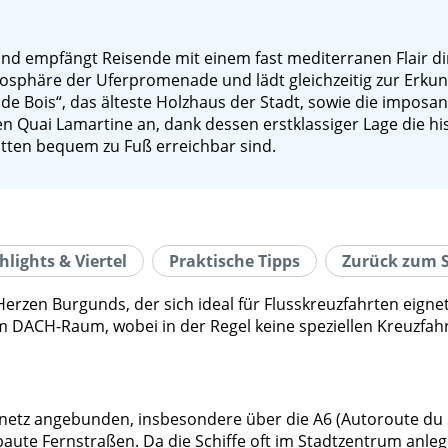
d empfängt Reisende mit einem fast mediterranen Flair dir
osphäre der Uferpromenade und lädt gleichzeitig zur Erkun
de Bois“, das älteste Holzhaus der Stadt, sowie die imposan
en Quai Lamartine an, dank dessen erstklassiger Lage die his
tten bequem zu Fuß erreichbar sind.
hlights & Viertel
Praktische Tipps
Zurück zum S
rzen Burgunds, der sich ideal für Flusskreuzfahrten eignet 
em DACH-Raum, wobei in der Regel keine speziellen Kreuzfahr
etz angebunden, insbesondere über die A6 (Autoroute du So
 Fernstraßen. Da die Schiffe oft im Stadtzentrum anlegen,