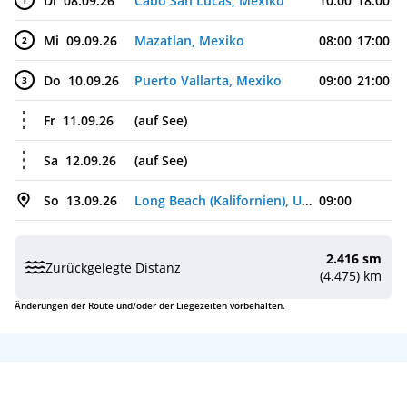
Di
08.09.26
Cabo San Lucas, Mexiko
10:00
18:00
1
Mi
09.09.26
Mazatlan, Mexiko
08:00
17:00
2
Do
10.09.26
Puerto Vallarta, Mexiko
09:00
21:00
3
Fr
11.09.26
(auf See)
Sa
12.09.26
(auf See)
So
13.09.26
Long Beach (Kalifornien), USA
09:00
2.416 sm
Zurückgelegte Distanz
(4.475) km
Änderungen der Route und/oder der Liegezeiten vorbehalten.