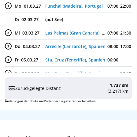
Mo
01.03.27
Funchal (Madeira), Portugal
07:00
22:00
1
Di
02.03.27
(auf See)
Mi
03.03.27
Las Palmas (Gran Canaria), Spanien
07:00
21:30
2
Do
04.03.27
Arrecife (Lanzarote), Spanien
08:00
17:00
3
Fr
05.03.27
Sta. Cruz (Teneriffa), Spanien
06:00
4
Sa
06.03.27
Sta. Cruz (Teneriffa), Spanien
22:00
4
1.737 sm
So
07.03.27
(auf See)
Zurückgelegte Distanz
(3.217) km
Mo
08.03.27
Funchal (Madeira), Portugal
07:00
22:00
5
Änderungen der Route und/oder der Liegezeiten vorbehalten.
Di
09.03.27
(auf See)
Mi
10.03.27
Pto. del Rosario (Fuerteventura), Spanien
07:00
17:00
6