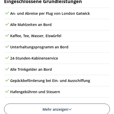
Leistungen
Eingeschlossene Grundleistungen
Do
11.03.27
Sta. Cruz (La Palma), Spanien
09:00
17:00
7
An- und Abreise per Flug von London Gatwick
Fr
12.03.27
Sta. Cruz (Teneriffa), Spanien
06:00
Alle Mahlzeiten an Bord
Kaffee, Tee, Wasser, Eiswürfel
Unterhaltungsprogramm an Bord
24-Stunden-Kabinenservice
Alle Trinkgelder an Bord
Gepäckbeförderung bei Ein- und Ausschiffung
Hafengebühren und Steuern
Mehr anzeigen