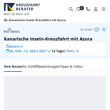
0
...
Kanarische Inseln-Kreuzfahrt mit Azura
ID: A708A
Kanarische Inseln-Kreuzfahrt mit Azura
Azura
26. Feb.–12. März 2027
14
Tage
2 Pers.
Ihre Route
Ihr Schiff
Bewertungen
Tipps & Infos
Ihre Route