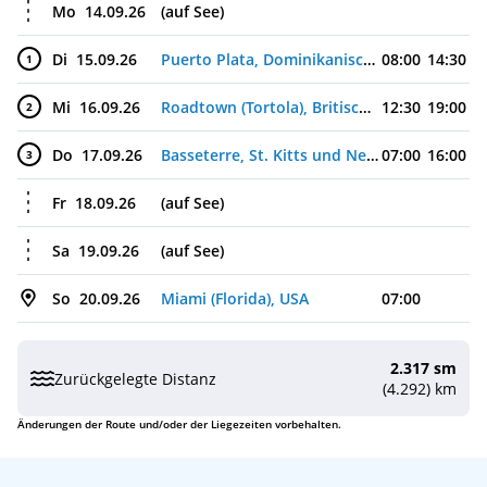
Mo
14.09.26
(auf See)
Di
15.09.26
Puerto Plata, Dominikanische Republik
08:00
14:30
1
Mi
16.09.26
Roadtown (Tortola), Britische Jungferninseln
12:30
19:00
2
Do
17.09.26
Basseterre, St. Kitts und Nevis
07:00
16:00
3
Fr
18.09.26
(auf See)
Sa
19.09.26
(auf See)
So
20.09.26
Miami (Florida), USA
07:00
2.317 sm
Zurückgelegte Distanz
(4.292) km
Änderungen der Route und/oder der Liegezeiten vorbehalten.