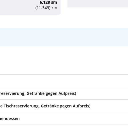
6.128 sm
(11.349) km
08:00
18:00
08:00
18:00
reservierung, Getränke gegen Aufpreis)
08:00
20:00
ne Tischreservierung, Getränke gegen Aufpreis)
08:00
18:00
Abendessen
08:00
18:00