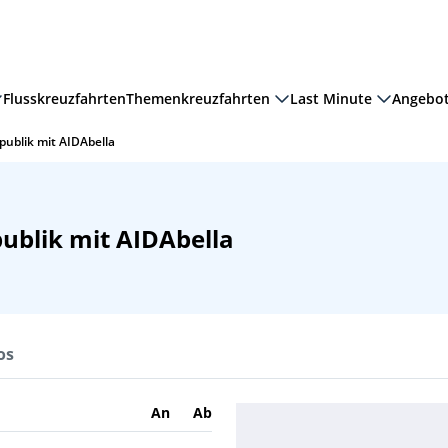
Flusskreuzfahrten
Themenkreuzfahrten
Last Minute
Angebo
publik mit AIDAbella
publik mit AIDAbella
os
An
Ab