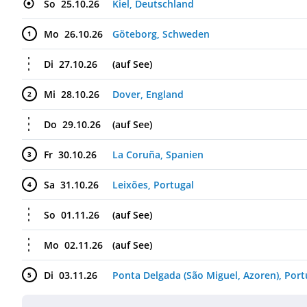
So
25.10.26
Kiel, Deutschland
Mo
26.10.26
Göteborg, Schweden
1
Di
27.10.26
(auf See)
Mi
28.10.26
Dover, England
2
Do
29.10.26
(auf See)
Fr
30.10.26
La Coruña, Spanien
3
Sa
31.10.26
Leixões, Portugal
4
So
01.11.26
(auf See)
Mo
02.11.26
(auf See)
Di
03.11.26
Ponta Delgada (São Miguel, Azoren), Port
5
Mi
04.11.26
(auf See)