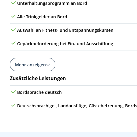
Unterhaltungsprogramm an Bord
So
15.11.26
Bridgetown, Barbados
11
Alle Trinkgelder an Bord
Mo
16.11.26
(auf See)
Auswahl an Fitness- und Entspannungskursen
Di
17.11.26
Bonaire, Karibische Niederlande
12
Gepäckbeförderung bei Ein- und Ausschiffung
Mi
18.11.26
Willemstad, Curaçao
13
Do
19.11.26
Oranjestad, Aruba
Mehr anzeigen
14
Fr
20.11.26
(auf See)
Zusätzliche Leistungen
Sa
21.11.26
La Romana, Dominikanische Republik
Bordsprache deutsch
Deutschsprachige , Landausflüge, Gästebetreuung, Bord