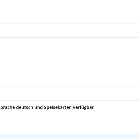
09:00
22:00
10:00
22:00
08:00
22:00
08:00
18:00
08:00
sprache deutsch und Speisekarten verfügbar