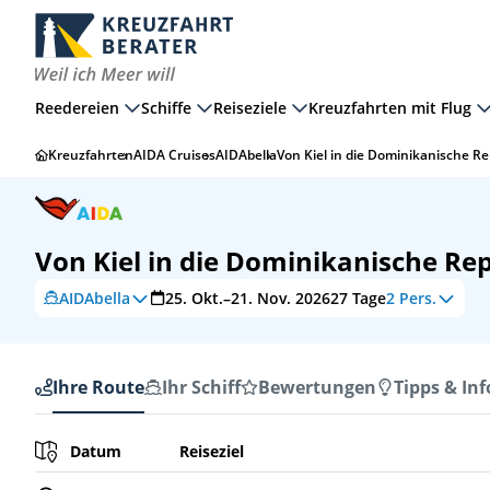
Reedereien
Schiffe
Reiseziele
Kreuzfahrten mit Flug
Kreuzfahrten
AIDA Cruises
AIDAbella
Von Kiel in die Dominikanische Re
Von Kiel in die Dominikanische Re
AIDAbella
25. Okt.–21. Nov. 2026
27
Tage
2 Pers.
Ihre Route
Ihr Schiff
Bewertungen
Tipps & Inf
Ihre Route
Datum
Reiseziel