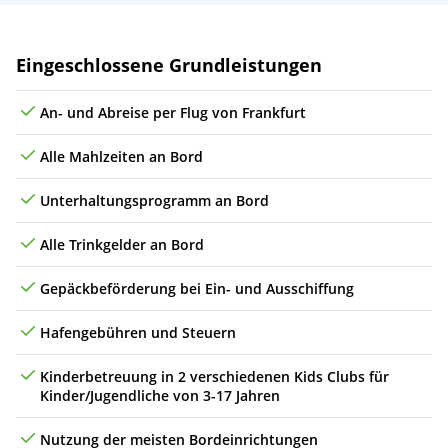
Di
22.09.26
Queensferry (Edinburgh), Schottland
08:00
9
Leistungen
Eingeschlossene Grundleistungen
Mi
23.09.26
Queensferry (Edinburgh), Schottland
18:00
9
An- und Abreise per Flug von Frankfurt
Do
24.09.26
Invergordon, Schottland
09:00
19:00
10
Alle Mahlzeiten an Bord
Fr
25.09.26
Kirkwall (Orkney-Inseln), Schottland
08:00
17:30
11
Unterhaltungsprogramm an Bord
Sa
26.09.26
(auf See)
Alle Trinkgelder an Bord
So
27.09.26
Hamburg, Deutschland
07:00
Gepäckbeförderung bei Ein- und Ausschiffung
Hafengebühren und Steuern
Kinderbetreuung in 2 verschiedenen Kids Clubs für
Kinder/Jugendliche von 3-17 Jahren
Nutzung der meisten Bordeinrichtungen