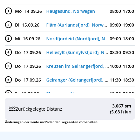
Mo
14.09.26
Haugesund, Norwegen
08:00
17:00
1
Di
15.09.26
Flåm (Aurlandsfjord), Norwegen
09:00
19:00
2
Mi
16.09.26
Nordfjordeid (Nordfjord), Norwegen
09:00
18:00
3
Do
17.09.26
Hellesylt (Sunnylvsfjord), Norwegen
08:30
09:30
4
Do
17.09.26
Kreuzen im Geirangerfjord, Norwegen
10:00
11:00
5
Do
17.09.26
Geiranger (Geirangerfjord), Norwegen
11:30
18:30
6
Fr
18.09.26
Stavanger, Norwegen
13:30
20:30
7
3.067 sm
Sa
19.09.26
(auf See)
Zurückgelegte Distanz
(5.681) km
So
20.09.26
Hamburg, Deutschland
07:00
19:00
8
Änderungen der Route und/oder der Liegezeiten vorbehalten.
Mo
21.09.26
(auf See)