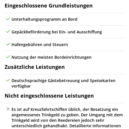
Mi
21.10.26
* Villefranche (Nizza), Frankreich
11:00
21:00
6
Leistungen
Eingeschlossene Grundleistungen
Do
22.10.26
Livorno, Italien
07:00
19:00
7
Unterhaltungsprogramm an Bord
Fr
23.10.26
Civitavecchia (Rom), Italien
07:00
22:00
8
Gepäckbeförderung bei Ein- und Ausschiffung
Sa
24.10.26
Neapel, Italien
10:00
18:00
9
Hafengebühren und Steuern
So
25.10.26
Messina (Taormina, Sizilien), Italien
08:00
17:00
10
Nutzung der meisten Bordeinrichtungen
Zusätzliche Leistungen
Mo
26.10.26
(auf See)
Di
27.10.26
Kerkyra (Korfu), Griechenland
08:00
21:00
11
Deutschsprachige Gästebetreuung und Speisekarten
verfügbar
Mi
28.10.26
(auf See)
Nicht eingeschlossene Leistungen
Do
29.10.26
Heraklion (Kreta), Griechenland
08:00
23:00
12
Es ist auf Kreuzfahrtschiffen üblich, der Besatzung ein
angemessenes Trinkgeld zu geben. Der Umgang mit dem
Fr
30.10.26
(auf See)
Trinkgeld wird von den Reedereien jedoch sehr
unterschiedlich gehandhabt. Detaillierte Informationen