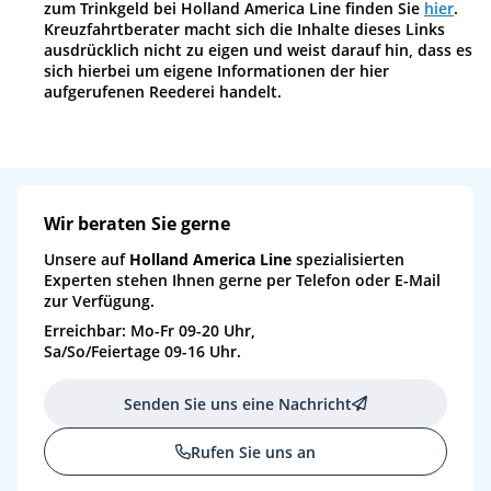
Sa
31.10.26
Rhodos, Griechenland
08:00
21:00
13
zum Trinkgeld bei Holland America Line finden Sie
hier
.
Kreuzfahrtberater macht sich die Inhalte dieses Links
ausdrücklich nicht zu eigen und weist darauf hin, dass es
So
01.11.26
Bodrum, Türkei
08:00
21:00
14
sich hierbei um eigene Informationen der hier
aufgerufenen Reederei handelt.
Mo
02.11.26
Kusadasi, Türkei
08:00
21:00
15
Di
03.11.26
(auf See)
Mi
04.11.26
Kreuzen in den Dardanellen, Türkei
16
Wir beraten Sie gerne
Mi
04.11.26
Istanbul, Türkei
08:00
17
Unsere auf
Holland America Line
spezialisierten
Experten stehen Ihnen gerne per Telefon oder E-Mail
Do
05.11.26
Istanbul, Türkei
23:00
17
zur Verfügung.
Erreichbar: Mo-Fr 09-20 Uhr,
Fr
06.11.26
(auf See)
Sa/So/Feiertage 09-16 Uhr.
Sa
07.11.26
Piräus (Athen), Griechenland
08:00
17:00
18
Senden Sie uns eine Nachricht
So
08.11.26
(auf See)
Rufen Sie uns an
Mo
09.11.26
Valletta, Malta
08:00
17:00
19