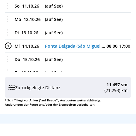
So
11.10.26
(auf See)
Mo
12.10.26
(auf See)
Di
13.10.26
(auf See)
Mi
14.10.26
Ponta Delgada (São Miguel, Azoren), Portugal
08:00
17:00
1
Do
15.10.26
(auf See)
Fr
16.10.26
(auf See)
11.497 sm
Sa
17.10.26
Lissabon, Portugal
08:00
17:00
2
Zurückgelegte Distanz
(21.293) km
So
18.10.26
Strasse von Gibraltar (Passage), Gibraltar
3
* Schiff liegt vor Anker ("auf Reede"); Ausbooten wetterabhängig.
Änderungen der Route und/oder der Liegezeiten vorbehalten.
Mo
19.10.26
Cartagena, Spanien
08:00
14:00
4
Di
20.10.26
Barcelona, Spanien
08:00
17:00
5