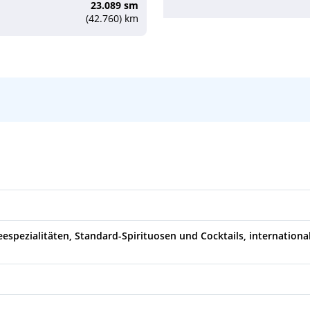
23.089 sm
(42.760) km
USA
09:00
17:00
00:00
23:59
eespezialitäten, Standard-Spirituosen und Cocktails, internation
08:00
17:00