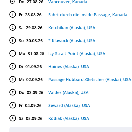
Do
27.08.26
Vancouver, Kanada
Fr
28.08.26
Fahrt durch die Inside Passage, Kanada
1
Sa
29.08.26
Ketchikan (Alaska), USA
2
So
30.08.26
* Klawock (Alaska), USA
3
Mo
31.08.26
Icy Strait Point (Alaska), USA
4
Di
01.09.26
Haines (Alaska), USA
5
Mi
02.09.26
Passage Hubbard-Gletscher (Alaska), USA
6
Do
03.09.26
Valdez (Alaska), USA
7
Fr
04.09.26
Seward (Alaska), USA
8
Sa
05.09.26
Kodiak (Alaska), USA
9
So
06.09.26
(auf See)