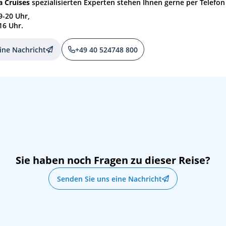
 Cruises
spezialisierten Experten stehen Ihnen gerne per Telefon
09:00
20:00
9-20 Uhr,
16 Uhr.
08:00
ine Nachricht
+49 40 524748 800
13:30
10:30
19:00
08:00
16:00
Sie haben noch Fragen zu dieser Reise?
09:00
18:00
Senden Sie uns eine Nachricht
13:00
20:00