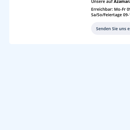
Unsere auf
Azamara
So
27.09.26
Kochi, Japan
20
Erreichbar: Mo-Fr 0
Sa/So/Feiertage 09-
Mo
28.09.26
Kobe, Japan
21
Senden Sie uns e
Di
29.09.26
Kobe, Japan
21
Mi
30.09.26
Shimizu, Japan
22
Do
01.10.26
Tokio, Japan
23
Fr
02.10.26
Tokio, Japan
23
Sa
03.10.26
Tokio, Japan
23
So
04.10.26
Shimizu, Japan
24
Mo
05.10.26
Kobe, Japan
25
Di
06.10.26
Kobe, Japan
25