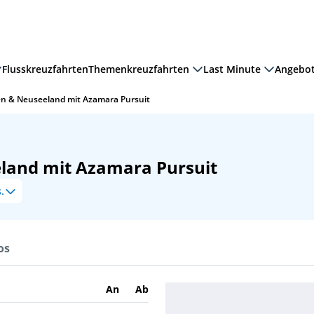
Flusskreuzfahrten
Themenkreuzfahrten
Last Minute
Angebo
ien & Neuseeland mit Azamara Pursuit
eland mit Azamara Pursuit
.
os
An
Ab