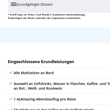
Zurückgelegte Distanz
Mo
07.09.26
Dutch Harbor (Unalaska Island, Alaska), 
10
* Schiff liegt vor Anker ("auf Reede"); Ausbooten wetterabhängig.
Änderungen der Route und/oder der Liegezeiten vorbehalten.
Di
08.09.26
(auf See)
Mi
09.09.26
(auf See)
Do
10.09.26
Datumsgrenze
10
Fr
11.09.26
(auf See)
Leistungen
Eingeschlossene Grundleistungen
Sa
12.09.26
(auf See)
Alle Mahlzeiten an Bord
So
13.09.26
(auf See)
Auswahl an Softdrinks, Wasser in Flaschen, Kaffee- und T
Mo
14.09.26
(auf See)
an Rot-, Weiß- und Roséwein
Di
15.09.26
Hakodate, Japan
11
1 AzAmazing-Abendausflug pro Reise
Mi
16.09.26
(auf See)
Shuttlebusse in den Häfen (nach Verfügbarkeit)