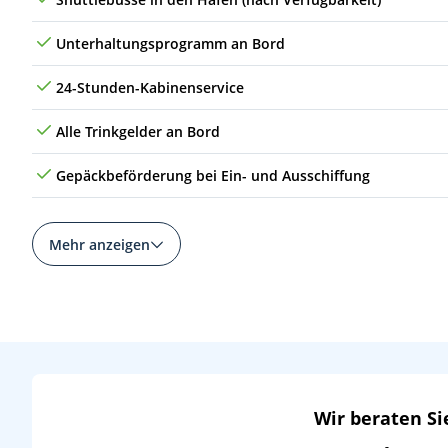
Do
17.09.26
Tokio, Japan
12
Unterhaltungsprogramm an Bord
Fr
18.09.26
(auf See)
24-Stunden-Kabinenservice
Sa
19.09.26
Aomori, Japan
13
Alle Trinkgelder an Bord
So
20.09.26
Sakata, Japan
14
Gepäckbeförderung bei Ein- und Ausschiffung
Mo
21.09.26
Toyama, Japan
15
Mehr anzeigen
Di
22.09.26
Maizuru, Japan
16
Mi
23.09.26
Sakaiminato, Japan
17
Do
24.09.26
Busan, Südkorea
18
Fr
25.09.26
Busan, Südkorea
18
Wir beraten Si
Sa
26.09.26
Hiroshima, Japan
19