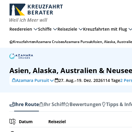
Reedereien
Schiffe
Reiseziele
Kreuzfahrten mit Flug
Kreuzfahrten
Azamara Cruises
Azamara Pursuit
Asien, Alaska, Austral
Asien, Alaska, Australien & Neuse
Azamara Pursuit
27. Aug.–19. Dez. 2026
114
Tage
2 Pers
Ihre Route
Ihr Schiff
Bewertungen
Tipps & Inf
Ihre Route
Datum
Reiseziel