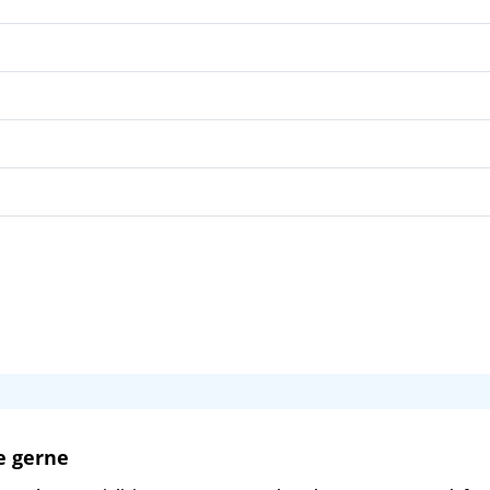
07:00
16:30
09:00
18:00
08:00
19:00
08:00
16:00
08:00
20:30
08:00
17:30
09:00
14:00
e gerne
07:00
18:00