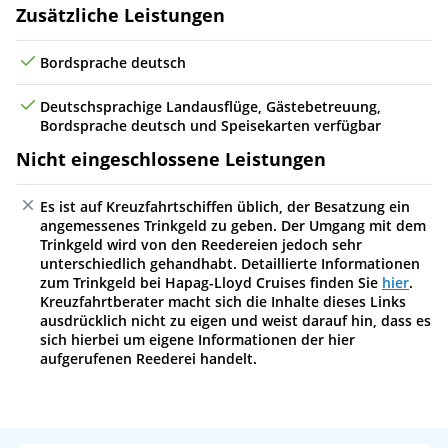
Zusätzliche Leistungen
Mi
24.02.27
(auf See)
Bordsprache deutsch
Do
25.02.27
Balleny Islands (Passage), Neuseeland
9
Deutschsprachige Landausflüge, Gästebetreuung,
Fr
26.02.27
(auf See)
Bordsprache deutsch und Speisekarten verfügbar
Nicht eingeschlossene Leistungen
Sa
27.02.27
(auf See)
So
28.02.27
(auf See)
Es ist auf Kreuzfahrtschiffen üblich, der Besatzung ein
angemessenes Trinkgeld zu geben. Der Umgang mit dem
Trinkgeld wird von den Reedereien jedoch sehr
Mo
01.03.27
(auf See)
unterschiedlich gehandhabt. Detaillierte Informationen
zum Trinkgeld bei Hapag-Lloyd Cruises finden Sie
hier
.
Di
02.03.27
(auf See)
Kreuzfahrtberater macht sich die Inhalte dieses Links
ausdrücklich nicht zu eigen und weist darauf hin, dass es
Mi
03.03.27
* Stewart Island, Neuseeland
10
sich hierbei um eigene Informationen der hier
aufgerufenen Reederei handelt.
Do
04.03.27
(auf See)
Fr
05.03.27
Lyttelton (Christchurch), Neuseeland
06:00