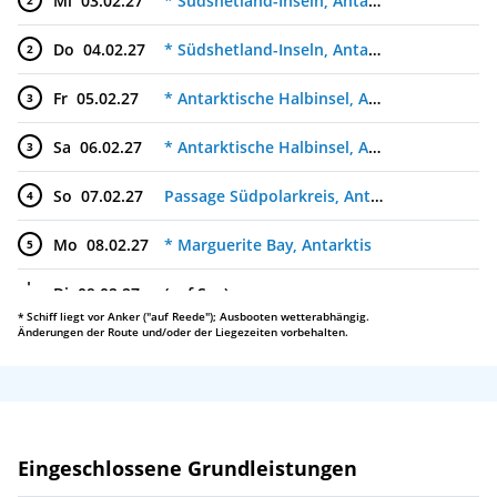
Mi
03.02.27
* Südshetland-Inseln, Antarktis
2
Do
04.02.27
* Südshetland-Inseln, Antarktis
2
Fr
05.02.27
* Antarktische Halbinsel, Antarktis
3
Sa
06.02.27
* Antarktische Halbinsel, Antarktis
3
So
07.02.27
Passage Südpolarkreis, Antarktis
4
Mo
08.02.27
* Marguerite Bay, Antarktis
5
Di
09.02.27
(auf See)
* Schiff liegt vor Anker ("auf Reede"); Ausbooten wetterabhängig.
Änderungen der Route und/oder der Liegezeiten vorbehalten.
Mi
10.02.27
(auf See)
Do
11.02.27
(auf See)
Fr
12.02.27
(auf See)
Leistungen
Eingeschlossene Grundleistungen
Sa
13.02.27
(auf See)