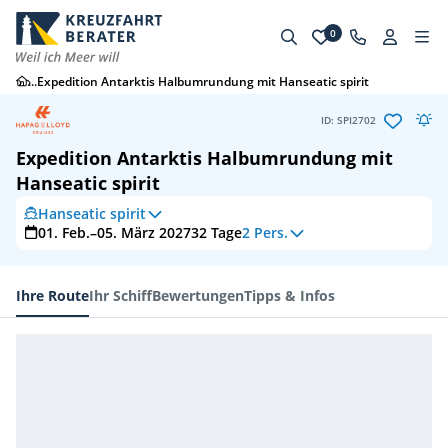
0
...
Expedition Antarktis Halbumrundung mit Hanseatic spirit
ID: SPI2702
Expedition Antarktis Halbumrundung mit
Hanseatic spirit
Hanseatic spirit
01. Feb.–05. März 2027
32
Tage
2 Pers.
Ihre Route
Ihr Schiff
Bewertungen
Tipps & Infos
Ihre Route