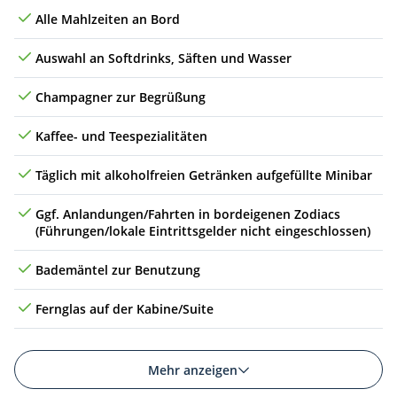
Alle Mahlzeiten an Bord
So
14.02.27
(auf See)
Auswahl an Softdrinks, Säften und Wasser
Mo
15.02.27
(auf See)
Champagner zur Begrüßung
Di
16.02.27
(auf See)
Kaffee- und Teespezialitäten
Mi
17.02.27
Tag entfällt (Passage Datumsgrenze)
5
Täglich mit alkoholfreien Getränken aufgefüllte Minibar
Do
18.02.27
Ross-Insel und Rossmeer, Antarktis
6
Ggf. Anlandungen/Fahrten in bordeigenen Zodiacs
Fr
19.02.27
Ross-Insel und Rossmeer, Antarktis
6
(Führungen/lokale Eintrittsgelder nicht eingeschlossen)
Sa
20.02.27
* Terra Nova, Antarktis
7
Bademäntel zur Benutzung
So
21.02.27
* Terra Nova, Antarktis
7
Fernglas auf der Kabine/Suite
Mo
22.02.27
Victoria Land, Antarktis
8
Mehr anzeigen
Di
23.02.27
Victoria Land, Antarktis
8