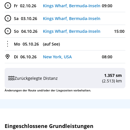
Fr
02.10.26
Kings Wharf, Bermuda-Inseln
09:00
1
Sa
03.10.26
Kings Wharf, Bermuda-Inseln
1
So
04.10.26
Kings Wharf, Bermuda-Inseln
15:00
1
Mo
05.10.26
(auf See)
Di
06.10.26
New York, USA
08:00
1.357 sm
Zurückgelegte Distanz
(2.513) km
Änderungen der Route und/oder der Liegezeiten vorbehalten.
Leistungen
Eingeschlossene Grundleistungen