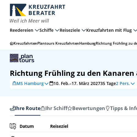
Reedereien
Schiffe
Reiseziele
Kreuzfahrten mit Flug
Kreuzfahrten
Plantours Kreuzfahrten
Hamburg
Richtung Frühling zu 
Richtung Frühling zu den Kanare
MS Hamburg
10. Feb.–17. März 2027
35
Tage
2 Pers.
Ihre Route
Ihr Schiff
Bewertungen
Tipps & Inf
Ihre Route
Datum
Reiseziel