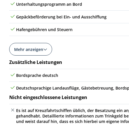
Unterhaltungsprogramm an Bord
Di
02.03.27
Mindelo (São Vicente), Kap Verde
14
Gepäckbeförderung bei Ein- und Ausschiffung
Mi
03.03.27
(auf See)
Hafengebühren und Steuern
Do
04.03.27
(auf See)
Fr
05.03.27
Sta. Cruz (Teneriffa), Spanien
15
Mehr anzeigen
Sa
06.03.27
San Sebastian (Gomera), Spanien
16
Zusätzliche Leistungen
So
07.03.27
Sta. Cruz (La Palma), Spanien
17
Bordsprache deutsch
Mo
08.03.27
Funchal (Madeira), Portugal
18
Deutschsprachige Landausflüge, Gästebetreuung, Bordsp
Nicht eingeschlossene Leistungen
Di
09.03.27
Funchal (Madeira), Portugal
18
Es ist auf Kreuzfahrtschiffen üblich, der Besatzung ein
Mi
10.03.27
(auf See)
gehandhabt. Detaillierte Informationen zum Trinkgeld be
und weist darauf hin, dass es sich hierbei um eigene Inf
Do
11.03.27
(auf See)