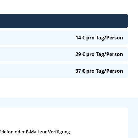
14 € pro Tag/Person
29 € pro Tag/Person
wasser (still/mit Kohlensäure); Softdrinks (z.B. Cola,
n; 20 % Rabatt auf Flaschenweine. Nur vorab für alle
37 € pro Tag/Person
 Fass/Alster/Radler; Weizenbier; alkoholfreies Bier /
en Weinen & Sparkling Cocktails/alkoholfreien
 der Kabine und für die Dauer der Kreuzfahrt
inen (weiß, rosé/rot), auch als Schorle; offener
inks; große Auswahl an Spirituosen/Schnäpsen,
henweine. Zusätzliche Vorteile: 0,5l Mineralwasser für
vorab für alle Gäste der Kabine und für die Dauer der
elefon oder E-Mail zur Verfügung.