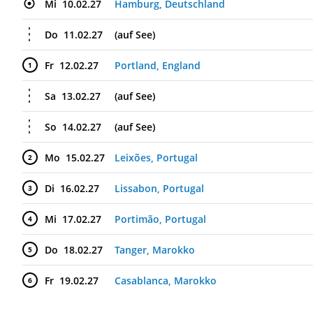
Mi
10.02.27
Hamburg, Deutschland
Do
11.02.27
(auf See)
Fr
12.02.27
Portland, England
1
Sa
13.02.27
(auf See)
So
14.02.27
(auf See)
Mo
15.02.27
Leixões, Portugal
2
Di
16.02.27
Lissabon, Portugal
3
Mi
17.02.27
Portimão, Portugal
4
Do
18.02.27
Tanger, Marokko
5
Fr
19.02.27
Casablanca, Marokko
6
Sa
20.02.27
(auf See)