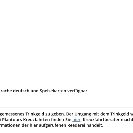
18:00
13:00
21:00
08:00
23:00
07:00
17:00
13:30
rache deutsch und Speisekarten verfügbar
13:00
 angemessenes Trinkgeld zu geben. Der Umgang mit dem Trinkgeld 
i Plantours Kreuzfahrten finden Sie
hier
. Kreuzfahrtberater macht 
ormationen der hier aufgerufenen Reederei handelt.