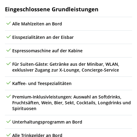
Leistungen
Eingeschlossene Grundleistungen
Mi
18.11.26
San Sebastian (Gomera), Spanien
08:00
18:00
9
Alle Mahlzeiten an Bord
Do
19.11.26
Las Palmas (Gran Canaria), Spanien
04:30
Eisspezialitäten an der Eisbar
Espressomaschine auf der Kabine
Für Suiten-Gäste: Getränke aus der Minibar, WLAN,
exklusiver Zugang zur X-Lounge, Concierge-Service
Kaffee- und Teespezialitäten
Premium-Inklusivleistungen: Auswahl an Softdrinks,
Fruchtsäften, Wein, Bier, Sekt, Cocktails, Longdrinks und
Spirituosen
Unterhaltungsprogramm an Bord
Alle Trinkgelder an Bord