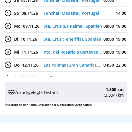
Sa
07.11.26
Funchal (Madeira), Portugal
07:00
1
So
08.11.26
Funchal (Madeira), Portugal
14:00
1
Mo
09.11.26
Sta. Cruz (La Palma), Spanien
08:00
18:00
2
Di
10.11.26
Sta. Cruz (Teneriffa), Spanien
08:00
19:00
3
Mi
11.11.26
Pto. del Rosario (Fuerteventura), Spanien
08:00
19:00
4
Do
12.11.26
Las Palmas (Gran Canaria), Spanien
04:30
22:30
5
Fr
13.11.26
(auf See)
1.800 sm
Sa
14.11.26
Agadir, Marokko
08:00
22:00
6
Zurückgelegte Distanz
(3.334) km
So
15.11.26
Arrecife (Lanzarote), Spanien
19:00
7
Änderungen der Route und/oder der Liegezeiten vorbehalten.
Mo
16.11.26
Arrecife (Lanzarote), Spanien
18:00
7
Di
17.11.26
Sta. Cruz (Teneriffa), Spanien
08:00
23:00
8