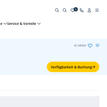
0
te
Service & Vorteile
ID: ARI358
Verfügbarkeit & Buchung