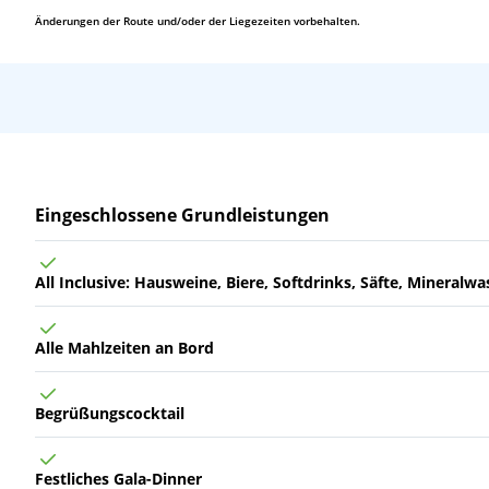
Änderungen der Route und/oder der Liegezeiten vorbehalten.
Fr
02.10.26
Flussfahrt durch die Wachau, Österreich
9
Fr
02.10.26
Melk, Österreich
10
Sa
03.10.26
Passau, Deutschland
Leistungen
Eingeschlossene Grundleistungen
All Inclusive: Hausweine, Biere, Softdrinks, Säfte, Mineralwa
Alle Mahlzeiten an Bord
Begrüßungscocktail
Festliches Gala-Dinner