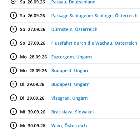
Sa
26.09.26
Passau, Deutschland
Sa
26.09.26
Passage Schlögener Schlinge, Österreich
1
So
27.09.26
Dürnstein, Österreich
2
So
27.09.26
Flussfahrt durch die Wachau, Österreich
3
Mo
28.09.26
Esztergom, Ungarn
4
Mo
28.09.26
Budapest, Ungarn
5
Di
29.09.26
Budapest, Ungarn
5
Di
29.09.26
Visegrad, Ungarn
6
Mi
30.09.26
Bratislava, Slowakei
7
Mi
30.09.26
Wien, Österreich
8
Do
01.10.26
Wien, Österreich
8