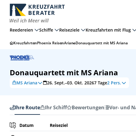
Reedereien
Schiffe
Reiseziele
Kreuzfahrten mit Flug
Kreuzfahrten
Phoenix Reisen
Ariana
Donauquartett mit MS Ariana
Donauquartett mit MS Ariana
MS Ariana
26. Sept.–03. Okt. 2026
7
Tage
2 Pers.
Ihre Route
Ihr Schiff
Bewertungen
Vor- und 
Ihre Route
Datum
Reiseziel