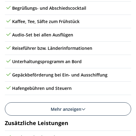
Fr
11.09.26
Budapest, Ungarn
07:00
20:45
11
Begrüßungs- und Abschiedscocktail
Sa
12.09.26
Bratislava, Slowakei
13:45
19:00
12
Kaffee, Tee, Säfte zum Frühstück
So
13.09.26
Ybbs, Österreich
13:30
16:30
13
Audio-Set bei allen Ausflügen
Mo
14.09.26
Passau, Deutschland
09:00
Reiseführer bzw. Länderinformationen
Unterhaltungsprogramm an Bord
Gepäckbeförderung bei Ein- und Ausschiffung
Hafengebühren und Steuern
Mehr anzeigen
Zusätzliche Leistungen