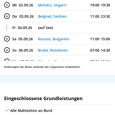
Mi
02.09.26
Mohács, Ungarn
19:00
19:30
3
Do
03.09.26
Belgrad, Serbien
11:00
23:30
4
Fr
04.09.26
(auf See)
Sa
05.09.26
Rousse, Bulgarien
11:00
15:00
5
So
06.09.26
Braila, Rumänien
07:00
14:30
6
Mo
07.09.26
Oltenita, Rumänien
07:30
09:00
7
Änderungen der Route und/oder der Liegezeiten vorbehalten.
Mo
07.09.26
Giurgiu, Rumänien
13:45
15:00
8
Di
08.09.26
(auf See)
Mi
09.09.26
Novi Sad, Serbien
13:30
23:00
9
Leistungen
Eingeschlossene Grundleistungen
Do
10.09.26
Aljmaš, Kroatien
07:00
12:30
10
Alle Mahlzeiten an Bord