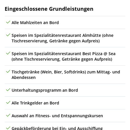
Leistungen
Eingeschlossene Grundleistungen
Do
10.06.27
Eidfjord, Norwegen
09:00
17:00
9
Alle Mahlzeiten an Bord
Fr
11.06.27
(auf See)
Speisen im Spezialitätenrestaurant Almhütte (ohne
Sa
12.06.27
Warnemünde, Deutschland
08:00
Tischreservierung, Getränke gegen Aufpreis)
Speisen im Spezialitätenrestaurant Best Pizza @ Sea
(ohne Tischreservierung, Getränke gegen Aufpreis)
Tischgetränke (Wein, Bier, Softdrinks) zum Mittag- und
Abendessen
Unterhaltungsprogramm an Bord
Alle Trinkgelder an Bord
Auswahl an Fitness- und Entspannungskursen
Gepäckbeförderung bei Ein- und Ausschiffung