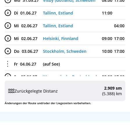
Mo
31.05.27
Visby (Gotland), Schweden
08:00
17:00
1
Di
01.06.27
Tallinn, Estland
11:00
2
Mi
02.06.27
Tallinn, Estland
04:00
2
Mi
02.06.27
Helsinki, Finnland
09:00
17:00
3
Do
03.06.27
Stockholm, Schweden
10:00
17:00
4
Fr
04.06.27
(auf See)
Sa
05.06.27
Warnemünde, Deutschland
08:00
17:00
5
2.909 sm
So
06.06.27
(auf See)
Zurückgelegte Distanz
(5.388) km
Mo
07.06.27
Kristiansand, Norwegen
07:00
17:00
6
Änderungen der Route und/oder der Liegezeiten vorbehalten.
Di
08.06.27
Bergen, Norwegen
11:00
21:00
7
Mi
09.06.27
Vik (Sognefjord), Norwegen
08:00
18:00
8