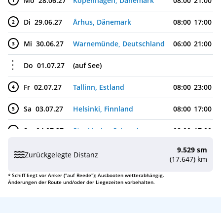
Mo
28.06.27
Kopenhagen, Dänemark
08:00
21:00
1
Di
29.06.27
Århus, Dänemark
08:00
17:00
2
Mi
30.06.27
Warnemünde, Deutschland
06:00
21:00
3
Do
01.07.27
(auf See)
Fr
02.07.27
Tallinn, Estland
08:00
23:00
4
Sa
03.07.27
Helsinki, Finnland
08:00
17:00
5
So
04.07.27
Stockholm, Schweden
08:00
17:00
6
9.529 sm
Mo
05.07.27
* Visby (Gotland), Schweden
08:00
14:00
7
Zurückgelegte Distanz
(17.647) km
Di
06.07.27
(auf See)
* Schiff liegt vor Anker ("auf Reede"); Ausbooten wetterabhängig.
Änderungen der Route und/oder der Liegezeiten vorbehalten.
Mi
07.07.27
Oslo, Norwegen
08:00
16:00
8
Mi
07.07.27
Fahrt durch den Oslofjord, Norwegen
9