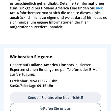
unterschiedlich gehandhabt. Detaillierte Informationen
So
18.07.27
Portland, England
05:30
19:00
15
zum Trinkgeld bei Holland America Line finden Sie
hier
.
Kreuzfahrtberater macht sich die Inhalte dieses Links
ausdrücklich nicht zu eigen und weist darauf hin, dass es
Mo
19.07.27
Le Havre, Frankreich
07:00
21:00
16
sich hierbei um eigene Informationen der hier
aufgerufenen Reederei handelt.
Di
20.07.27
(auf See)
Mi
21.07.27
Le Verdon-sur-Mer, Frankreich
08:00
18:30
17
Do
22.07.27
Bilbao, Spanien
08:00
16:00
18
Wir beraten Sie gerne
Fr
23.07.27
(auf See)
Unsere auf
Holland America Line
spezialisierten
Experten stehen Ihnen gerne per Telefon oder E-Mail
Sa
24.07.27
Lissabon, Portugal
07:00
16:00
19
zur Verfügung.
Erreichbar: Mo-Fr 09-20 Uhr,
So
25.07.27
Cádiz, Spanien
11:00
23:00
20
Sa/So/Feiertage 09-16 Uhr.
Mo
26.07.27
Tanger, Marokko
08:00
17:00
21
Senden Sie uns eine Nachricht
Di
27.07.27
Malaga, Spanien
08:00
23:00
22
Rufen Sie uns an