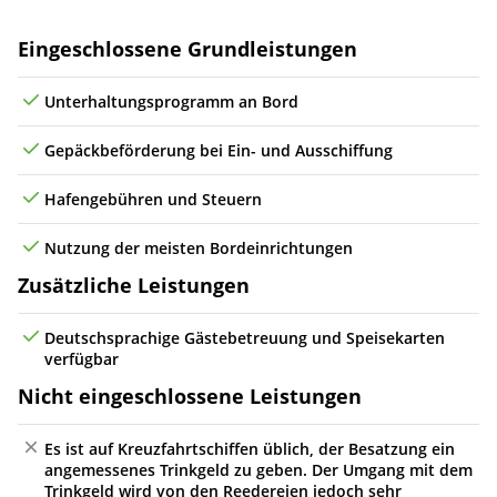
Do
08.07.27
(auf See)
Leistungen
Eingeschlossene Grundleistungen
Fr
09.07.27
Dover, England
07:00
18:00
10
Unterhaltungsprogramm an Bord
Sa
10.07.27
Rotterdam, Niederlande
07:00
17:00
11
Gepäckbeförderung bei Ein- und Ausschiffung
So
11.07.27
(auf See)
Hafengebühren und Steuern
Mo
12.07.27
Kopenhagen, Dänemark
08:00
21:00
12
Nutzung der meisten Bordeinrichtungen
Zusätzliche Leistungen
Di
13.07.27
Århus, Dänemark
07:00
15:00
13
Mi
14.07.27
(auf See)
Deutschsprachige Gästebetreuung und Speisekarten
verfügbar
Do
15.07.27
Tilbury (London), England
08:00
14
Nicht eingeschlossene Leistungen
Fr
16.07.27
Tilbury (London), England
23:59
14
Es ist auf Kreuzfahrtschiffen üblich, der Besatzung ein
angemessenes Trinkgeld zu geben. Der Umgang mit dem
Sa
17.07.27
(auf See)
Trinkgeld wird von den Reedereien jedoch sehr