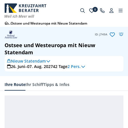
0
...
Ostsee und Westeuropa mit Nieuw Statendam
ID: J749A
Ostsee und Westeuropa mit Nieuw
Statendam
Nieuw Statendam
26. Juni–07. Aug. 2027
42
Tage
2 Pers.
Ihre Route
Ihr Schiff
Tipps & Infos
Ihre Route