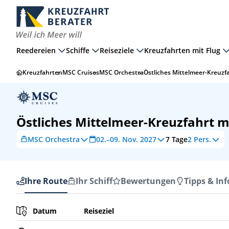
Reedereien
Schiffe
Reiseziele
Kreuzfahrten mit Flug
Kreuzfahrten
MSC Cruises
MSC Orchestra
Östliches Mittelmeer-Kreuzf
Östliches Mittelmeer-Kreuzfahrt m
MSC Orchestra
02.–09. Nov. 2027
7
Tage
2 Pers.
Ihre Route
Ihr Schiff
Bewertungen
Tipps & Inf
Ihre Route
Datum
Reiseziel