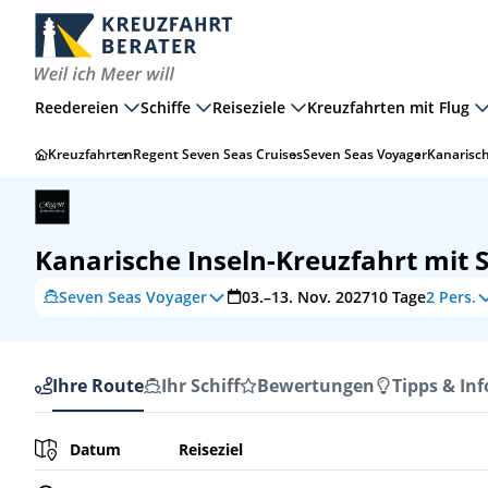
Reedereien
Schiffe
Reiseziele
Kreuzfahrten mit Flug
Kreuzfahrten
Regent Seven Seas Cruises
Seven Seas Voyager
Kanarisch
Kanarische Inseln-Kreuzfahrt mit 
Seven Seas Voyager
03.–13. Nov. 2027
10
Tage
2 Pers.
Ihre Route
Ihr Schiff
Bewertungen
Tipps & Inf
Ihre Route
Datum
Reiseziel