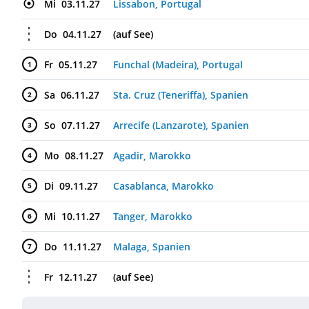
Mi
03.11.27
Lissabon, Portugal
Do
04.11.27
(auf See)
Fr
05.11.27
Funchal (Madeira), Portugal
1
Sa
06.11.27
Sta. Cruz (Teneriffa), Spanien
2
So
07.11.27
Arrecife (Lanzarote), Spanien
3
Mo
08.11.27
Agadir, Marokko
4
Di
09.11.27
Casablanca, Marokko
5
Mi
10.11.27
Tanger, Marokko
6
Do
11.11.27
Malaga, Spanien
7
Fr
12.11.27
(auf See)
Sa
13.11.27
Barcelona, Spanien