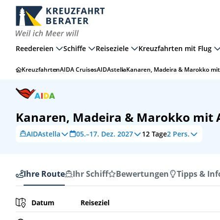
Reedereien
Schiffe
Reiseziele
Kreuzfahrten mit Flug
Kreuzfahrten
AIDA Cruises
AIDAstella
Kanaren, Madeira & Marokko mit
Kanaren, Madeira & Marokko mit A
AIDAstella
05.–17. Dez. 2027
12
Tage
2 Pers.
Ihre Route
Ihr Schiff
Bewertungen
Tipps & Inf
Ihre Route
Datum
Reiseziel