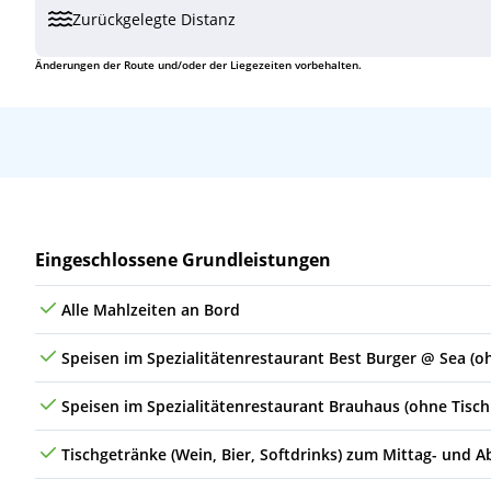
Zurückgelegte Distanz
Do
16.12.27
(auf See)
Änderungen der Route und/oder der Liegezeiten vorbehalten.
Fr
17.12.27
Pto. del Rosario (Fuerteventura), Spanien
Leistungen
Eingeschlossene Grundleistungen
Alle Mahlzeiten an Bord
Speisen im Spezialitätenrestaurant Best Burger @ Sea (o
Speisen im Spezialitätenrestaurant Brauhaus (ohne Tisch
Tischgetränke (Wein, Bier, Softdrinks) zum Mittag- und 