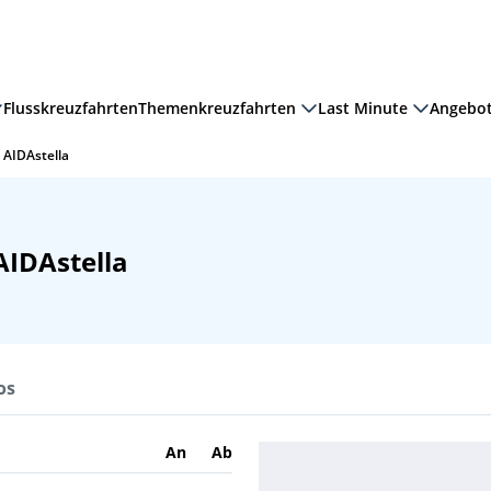
Flusskreuzfahrten
Themenkreuzfahrten
Last Minute
Angebo
 AIDAstella
IDAstella
os
An
Ab