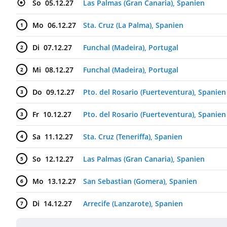
So
05.12.27
Las Palmas (Gran Canaria), Spanien
Mo
06.12.27
Sta. Cruz (La Palma), Spanien
1
Di
07.12.27
Funchal (Madeira), Portugal
2
Mi
08.12.27
Funchal (Madeira), Portugal
2
Do
09.12.27
Pto. del Rosario (Fuerteventura), Spanien
3
Fr
10.12.27
Pto. del Rosario (Fuerteventura), Spanien
3
Sa
11.12.27
Sta. Cruz (Teneriffa), Spanien
4
So
12.12.27
Las Palmas (Gran Canaria), Spanien
5
Mo
13.12.27
San Sebastian (Gomera), Spanien
6
Di
14.12.27
Arrecife (Lanzarote), Spanien
7
Mi
15.12.27
Agadir, Marokko
8