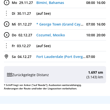
Mo
29.11.27
Bimini, Bahamas
08:00
16:00
1
Di
30.11.27
(auf See)
Mi
01.12.27
* George Town (Grand Cayman), Cayman-Inseln
07:00
16:00
2
Do
02.12.27
Cozumel, Mexiko
10:00
20:00
3
Fr
03.12.27
(auf See)
Sa
04.12.27
Fort Lauderdale (Port Everglades), USA
07:00
1.697 sm
Zurückgelegte Distanz
(3.143) km
* Schiff liegt vor Anker ("auf Reede"); Ausbooten wetterabhängig.
Änderungen der Route und/oder der Liegezeiten vorbehalten.