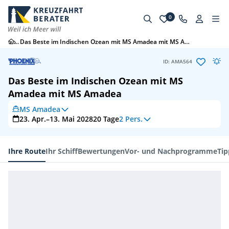
0
...
Das Beste im Indischen Ozean mit MS Amadea mit MS Amadea
ID: AMA564
Das Beste im Indischen Ozean mit MS
Amadea mit MS Amadea
MS Amadea
23. Apr.–13. Mai 2028
20
Tage
2 Pers.
Ihre Route
Ihr Schiff
Bewertungen
Vor- und Nachprogramme
Tip
Ihre Route