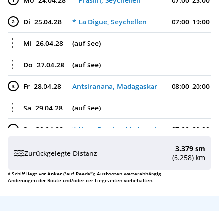
Mo
24.04.28
* Praslin, Seychellen
07:00
23:00
1
Di
25.04.28
* La Digue, Seychellen
07:00
19:00
2
Mi
26.04.28
(auf See)
Do
27.04.28
(auf See)
Fr
28.04.28
Antsiranana, Madagaskar
08:00
20:00
3
Sa
29.04.28
(auf See)
So
30.04.28
* Nosy Boraha, Madagaskar
07:00
20:00
4
3.379 sm
Mo
01.05.28
Taomasina, Madagaskar
08:00
18:00
5
Zurückgelegte Distanz
(6.258) km
Di
02.05.28
(auf See)
* Schiff liegt vor Anker ("auf Reede"); Ausbooten wetterabhängig.
Änderungen der Route und/oder der Liegezeiten vorbehalten.
Mi
03.05.28
Port Louis, Mauritius
08:00
18:00
6
Do
04.05.28
Le Port, La Réunion
08:00
18:00
7