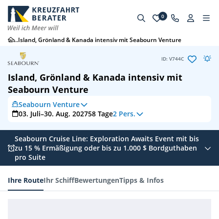
0
...
Island, Grönland & Kanada intensiv mit Seabourn Venture
ID: V744C
Island, Grönland & Kanada intensiv mit
Seabourn Venture
Seabourn Venture
03. Juli–30. Aug. 2027
58
Tage
2 Pers.
Seabourn Cruise Line: Exploration Awaits Event mit bis
zu 15 % Ermäßigung oder bis zu 1.000 $ Bordguthaben
pro Suite
Ihre Route
Ihr Schiff
Bewertungen
Tipps & Infos
Ihre Route