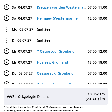
So
04.07.27
Kreuzen vor den Westermänner-Inseln, Island
07:00
11:00
1
So
04.07.27
Heimaey (Westermänner-Inseln), Island
12:00
19:00
2
Mo
05.07.27
(auf See)
Di
06.07.27
(auf See)
Mi
07.07.27
* Qaqortoq, Grönland
07:00
12:00
3
Mi
07.07.27
Hvalsey, Grönland
13:00
18:00
4
Do
08.07.27
Qassiarsuk, Grönland
07:00
12:00
5
Do
08.07.27
Wetterabhängiges Programm, Grönland
14:00
19:00
6
10.962 sm
Fr
09.07.27
Nanortalik, Grönland
07:00
12:00
7
Zurückgelegte Distanz
(20.301) km
Fr
09.07.27
Tasermiut-Fjord, Grönland
13:30
18:30
8
* Schiff liegt vor Anker ("auf Reede"); Ausbooten wetterabhängig.
Änderungen der Route und/oder der Liegezeiten vorbehalten.