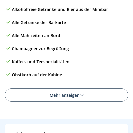
Sa
17.07.27
Reykjavik, Island
07:00
17:00
18
Alkoholfreie Getränke und Bier aus der Minibar
So
18.07.27
Grundarfjördur, Island
07:00
17:00
19
Alle Getränke der Barkarte
Mo
19.07.27
(auf See)
Alle Mahlzeiten an Bord
Di
20.07.27
Kreuzen im Scoresbysund, Grönland
07:00
17:00
20
Champagner zur Begrüßung
Mi
21.07.27
Kreuzen im Scoresbysund, Grönland
07:00
17:00
20
Kaffee- und Teespezialitäten
Do
22.07.27
Ittoqqortoormiit, Grönland
07:00
12:00
21
Obstkorb auf der Kabine
Fr
23.07.27
(auf See)
Mehr anzeigen
Sa
24.07.27
Umivik-Bucht, Grönland
07:00
12:00
22
So
25.07.27
Prins-Christians-Sund (Passage), Grönland
08:00
13:00
23
So
25.07.27
Kangitisoq, Grönland
16:00
20:00
24