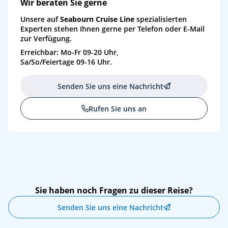
Wir beraten Sie gerne
Mo
26.07.27
* Qaqortoq, Grönland
08:00
14:00
25
Unsere auf
Seabourn Cruise Line
spezialisierten
Mo
26.07.27
Hvalsey, Grönland
15:00
20:00
26
Experten stehen Ihnen gerne per Telefon oder E-Mail
zur Verfügung.
Di
27.07.27
Qassiarsuk, Grönland
07:00
12:00
27
Erreichbar: Mo-Fr 09-20 Uhr,
Sa/So/Feiertage 09-16 Uhr.
Mi
28.07.27
Nuuk (Godthab), Grönland
12:00
23:00
28
Senden Sie uns eine Nachricht
Do
29.07.27
Kangerlussuatsiaq-Fjord (Evighedsfjorden), Grönland
12:00
18:00
29
Rufen Sie uns an
Fr
30.07.27
Sisimiut (Holsteinborg), Grönland
07:00
17:00
30
Sa
31.07.27
Kangerlussuaq, Grönland
07:00
20:00
31
So
01.08.27
(auf See)
Mo
02.08.27
Ilulissat (Jacobshavn), Grönland
07:00
17:00
32
Sie haben noch Fragen zu dieser Reise?
Di
03.08.27
Wetterabhängiges Programm, Grönland
07:00
17:00
33
Senden Sie uns eine Nachricht
Mi
04.08.27
(auf See)