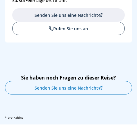
Sa/So/Feiertage 09-16 Uhr.
Stadtrundgang Bamberg
Residenz
AMADEUS Aktiv: E-Bike-Tour durch Bamberg
Senden Sie uns eine Nachricht
Rufen Sie uns an
Sie haben noch Fragen zu dieser Reise?
Senden Sie uns eine Nachricht
* pro Kabine