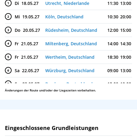
Di
18.05.27
Utrecht, Niederlande
11:30
13:00
1
Mi
19.05.27
Köln, Deutschland
10:30
20:00
2
Do
20.05.27
Rüdesheim, Deutschland
12:00
15:00
3
Fr
21.05.27
Miltenberg, Deutschland
14:00
14:30
4
Fr
21.05.27
Wertheim, Deutschland
18:30
19:00
5
Sa
22.05.27
Würzburg, Deutschland
09:00
13:00
6
So
23.05.27
Bamberg, Deutschland
13:00
19:00
7
Änderungen der Route und/oder der Liegezeiten vorbehalten.
Mo
24.05.27
Nürnberg, Deutschland
07:30
Leistungen
Eingeschlossene Grundleistungen