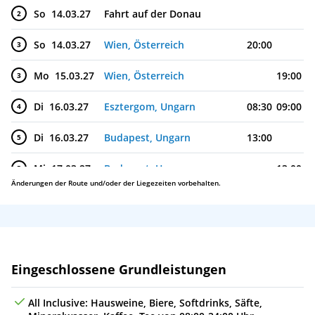
So
14.03.27
Fahrt auf der Donau
2
So
14.03.27
Wien, Österreich
20:00
3
Mo
15.03.27
Wien, Österreich
19:00
3
Di
16.03.27
Esztergom, Ungarn
08:30
09:00
4
Di
16.03.27
Budapest, Ungarn
13:00
5
Mi
17.03.27
Budapest, Ungarn
13:00
5
Änderungen der Route und/oder der Liegezeiten vorbehalten.
Do
18.03.27
Bratislava, Slowakei
06:30
12:30
6
Fr
19.03.27
Flussfahrt durch die Wachau, Österreich
7
Fr
19.03.27
Melk, Österreich
08:00
14:00
8
Leistungen
Eingeschlossene Grundleistungen
Sa
20.03.27
Passau, Deutschland
09:00
All Inclusive: Hausweine, Biere, Softdrinks, Säfte,