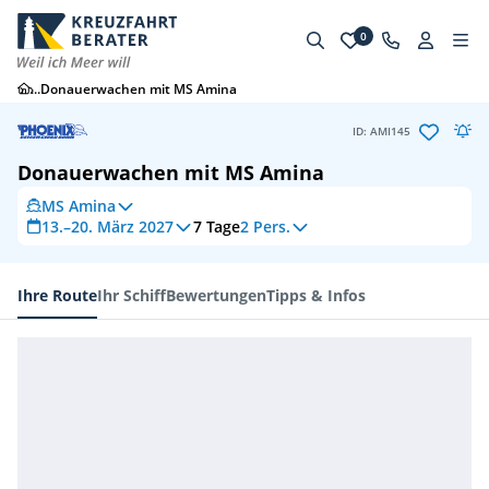
0
...
Donauerwachen mit MS Amina
ID: AMI145
Donauerwachen mit MS Amina
MS Amina
13.–20. März 2027
7
Tage
2 Pers.
Ihre Route
Ihr Schiff
Bewertungen
Tipps & Infos
Ihre Route