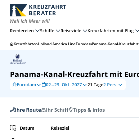
Reedereien
Schiffe
Reiseziele
Kreuzfahrten mit Flug
Kreuzfahrten
Holland America Line
Eurodam
Panama-Kanal-Kreuzfahrt
Panama-Kanal-Kreuzfahrt mit Eu
Eurodam
02.–23. Okt. 2027
21
Tage
2 Pers.
Ihre Route
Ihr Schiff
Tipps & Infos
Ihre Route
Datum
Reiseziel