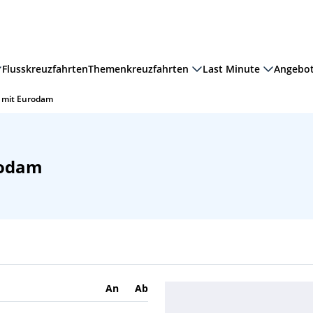
Flusskreuzfahrten
Themenkreuzfahrten
Last Minute
Angebo
 mit Eurodam
rodam
An
Ab