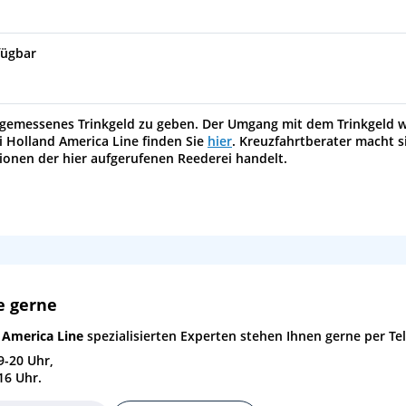
07:00
fügbar
 angemessenes Trinkgeld zu geben. Der Umgang mit dem Trinkgeld 
i Holland America Line finden Sie
hier
. Kreuzfahrtberater macht si
tionen der hier aufgerufenen Reederei handelt.
e gerne
 America Line
spezialisierten Experten stehen Ihnen gerne per Te
9-20 Uhr,
16 Uhr.