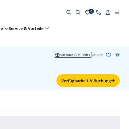
0
te
Service & Vorteile
zusätzlich 70 € - 290 €
ID: D771
Verfügbarkeit & Buchung