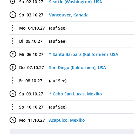
Sa
02.10.27
Seattle (Washington), USA
So
03.10.27
Vancouver, Kanada
1
Mo
04.10.27
(auf See)
Di
05.10.27
(auf See)
Mi
06.10.27
* Santa Barbara (Kalifornien), USA
2
Do
07.10.27
San Diego (Kalifornien), USA
3
Fr
08.10.27
(auf See)
Sa
09.10.27
* Cabo San Lucas, Mexiko
4
So
10.10.27
(auf See)
Mo
11.10.27
Acapulco, Mexiko
5
Di
12.10.27
Huatulco, Mexiko
6