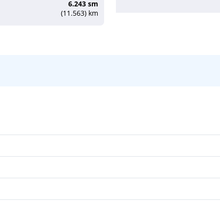
6.243 sm
(11.563) km
08:00
17:00
06:00
18:00
08:00
18:00
08:00
17:00