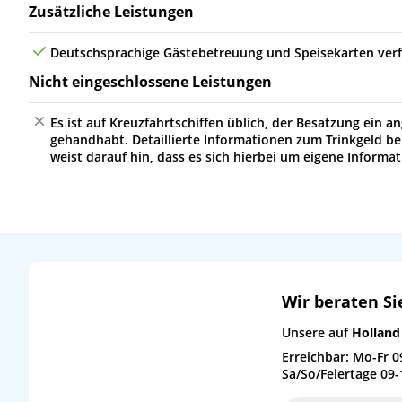
Zusätzliche Leistungen
Sa
23.10.27
Fort Lauderdale (Port Everglades), USA
Deutschsprachige Gästebetreuung und Speisekarten ver
Nicht eingeschlossene Leistungen
Es ist auf Kreuzfahrtschiffen üblich, der Besatzung ein
gehandhabt. Detaillierte Informationen zum Trinkgeld be
weist darauf hin, dass es sich hierbei um eigene Informa
Wir beraten Si
Unsere auf
Holland
Erreichbar: Mo-Fr 0
Sa/So/Feiertage 09-