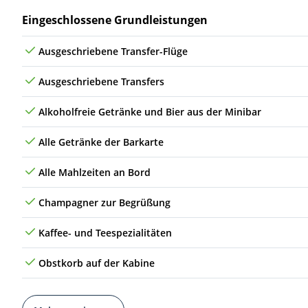
Leistungen
Eingeschlossene Grundleistungen
So
16.04.28
Montevideo, Uruguay
3
Ausgeschriebene Transfer-Flüge
Mo
17.04.28
(auf See)
Ausgeschriebene Transfers
Di
18.04.28
(auf See)
Alkoholfreie Getränke und Bier aus der Minibar
Mi
19.04.28
(auf See)
Alle Getränke der Barkarte
Do
20.04.28
Rio de Janeiro, Brasilien
4
Alle Mahlzeiten an Bord
Fr
21.04.28
(auf See)
Champagner zur Begrüßung
Sa
22.04.28
(auf See)
Kaffee- und Teespezialitäten
So
23.04.28
Salvador de Bahia, Brasilien
5
Obstkorb auf der Kabine
Mo
24.04.28
(auf See)
Di
25.04.28
Recife, Brasilien
6