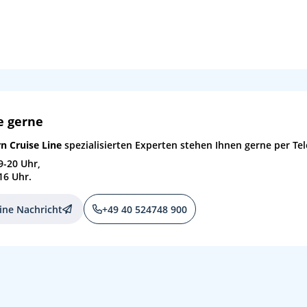
07:00
17:00
e gerne
n Cruise Line
spezialisierten Experten stehen Ihnen gerne per Tel
9-20 Uhr,
07:00
17:00
16 Uhr.
07:00
17:00
ine Nachricht
+49 40 524748 900
07:00
17:00