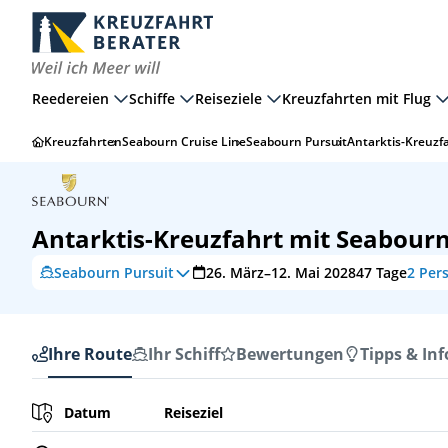
Reedereien
Schiffe
Reiseziele
Kreuzfahrten mit Flug
Kreuzfahrten
Seabourn Cruise Line
Seabourn Pursuit
Antarktis-Kreuzf
Antarktis-Kreuzfahrt mit Seabourn
Seabourn Pursuit
26. März–12. Mai 2028
47
Tage
2 Pers
Ihre Route
Ihr Schiff
Bewertungen
Tipps & Inf
Ihre Route
Datum
Reiseziel