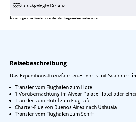
Zurückgelegte Distanz
Do
06.04.28
Wetterabhängiges Programm, Südgeorgi
1
Änderungen der Route und/oder der Liegezeiten vorbehalten.
Fr
07.04.28
Wetterabhängiges Programm, Südgeorgi
1
Sa
08.04.28
Wetterabhängiges Programm, Südgeorgi
1
So
09.04.28
(auf See)
Reisebeschreibung
Mo
10.04.28
(auf See)
Das Expeditions-Kreuzfahrten-Erlebnis mit Seabourn
i
Di
11.04.28
Port Stanley, Falkland-Inseln
2
Transfer vom Flughafen zum Hotel
Mi
12.04.28
Wetterabhängiges Programm, Falkland-In
2
1 Vorübernachtung im Alvear Palace Hotel oder eine
Transfer vom Hotel zum Flughafen
Do
13.04.28
Wetterabhängiges Programm, Falkland-In
2
Charter-Flug von Buenos Aires nach Ushuaia
Transfer vom Flughafen zum Schiff
Fr
14.04.28
(auf See)
Sa
15.04.28
(auf See)