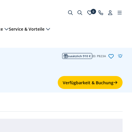
0
te
Service & Vorteile
zusätzlich 910 €
ID: P823A
Verfügbarkeit & Buchung