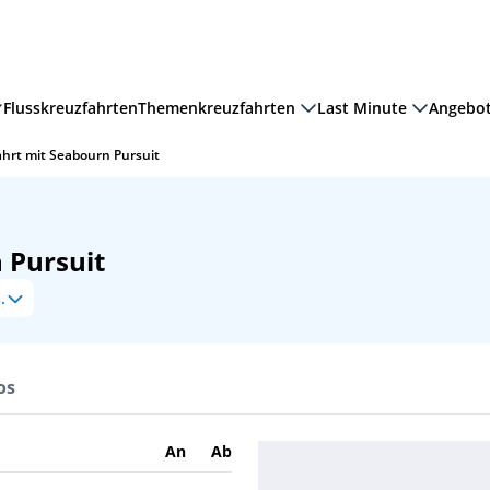
Flusskreuzfahrten
Themenkreuzfahrten
Last Minute
Angebo
ahrt mit Seabourn Pursuit
 Pursuit
.
os
An
Ab