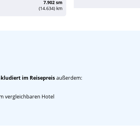
7.902 sm
(14.634) km
en
07:00
17:00
en
07:00
17:00
en
07:00
17:00
nkludiert im Reisepreis
außerdem:
07:00
17:00
seln
07:00
17:00
m vergleichbaren Hotel
seln
07:00
13:00