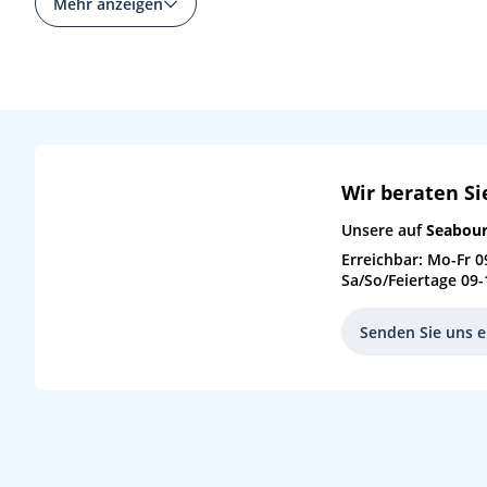
Mehr anzeigen
Mi
26.04.28
Natal, Brasilien
7
Do
27.04.28
(auf See)
Fr
28.04.28
(auf See)
Sa
29.04.28
(auf See)
Wir beraten Si
So
30.04.28
(auf See)
Unsere auf
Seabour
Erreichbar: Mo-Fr 0
Mo
01.05.28
Praia (São Tiago), Kap Verde
8
Sa/So/Feiertage 09-
Di
02.05.28
Mindelo (São Vicente), Kap Verde
9
Senden Sie uns e
Mi
03.05.28
(auf See)
Do
04.05.28
(auf See)
Fr
05.05.28
Sta. Cruz (Teneriffa), Spanien
10