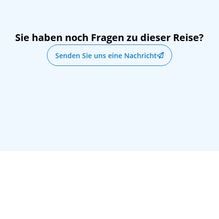
07:00
17:00
Sie haben noch Fragen zu dieser Reise?
09:00
19:00
Senden Sie uns eine Nachricht
10:00
20:00
07:00