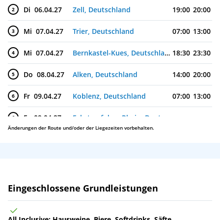
Di
06.04.27
Zell, Deutschland
19:00
20:00
2
Mi
07.04.27
Trier, Deutschland
07:00
13:00
3
Mi
07.04.27
Bernkastel-Kues, Deutschland
18:30
23:30
4
Do
08.04.27
Alken, Deutschland
14:00
20:00
5
Fr
09.04.27
Koblenz, Deutschland
07:00
13:00
6
Fr
09.04.27
Fahrt auf dem Rhein, Deutschland
6
Änderungen der Route und/oder der Liegezeiten vorbehalten.
Fr
09.04.27
Bonn, Deutschland
17:00
7
Sa
10.04.27
Bonn, Deutschland
06:00
7
Sa
10.04.27
Köln, Deutschland
09:00
Leistungen
Eingeschlossene Grundleistungen
All Inclusive: Hausweine, Biere, Softdrinks, Säfte,