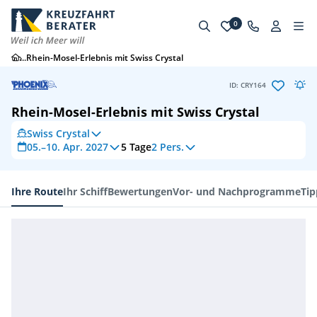
0
...
Rhein-Mosel-Erlebnis mit Swiss Crystal
ID: CRY164
Rhein-Mosel-Erlebnis mit Swiss Crystal
Swiss Crystal
05.–10. Apr. 2027
5
Tage
2 Pers.
Ihre Route
Ihr Schiff
Bewertungen
Vor- und Nachprogramme
Tip
Ihre Route