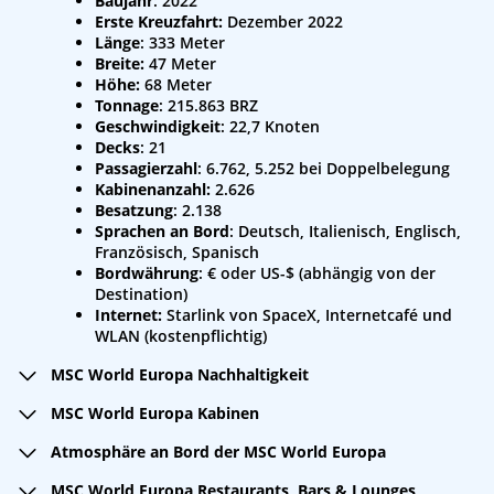
Baujahr
: 2022
Erste Kreuzfahrt:
Dezember 2022
Länge
: 333 Meter
Breite:
47 Meter
Höhe:
68 Meter
Tonnage
: 215.863 BRZ
Geschwindigkeit
: 22,7 Knoten
Decks
: 21
Passagierzahl
: 6.762, 5.252 bei Doppelbelegung
Kabinenanzahl:
2.626
Besatzung
: 2.138
Sprachen an Bord
: Deutsch, Italienisch, Englisch,
Französisch, Spanisch
Bordwährung
: € oder US-$ (abhängig von der
Destination)
Internet:
Starlink von SpaceX, Internetcafé und
WLAN (kostenpflichtig)
MSC World Europa Nachhaltigkeit
Die MSC World Europa verfügt als erstes Schiff von MSC
MSC World Europa Kabinen
Cruises über einen LNG-Antrieb und ist zusätzlich mit
Die MSC World Europa verfügt über viele verschiedene
einer Festoxid-Brennstoffzelle ausgestattet. Außerdem
Atmosphäre an Bord der MSC World Europa
Kabinenkategorien: Insgesamt stehen Ihnen 19
hat das Schiff einen Landstromanschluss, wodurch in
An Bord erwartet Sie mediterrane Lebensfreude auf
Kabinentypen zur Auswahl. Viele davon verfügen über
Häfen mit einer Landstromanlage die Schiffsmotoren
MSC World Europa Restaurants, Bars & Lounges