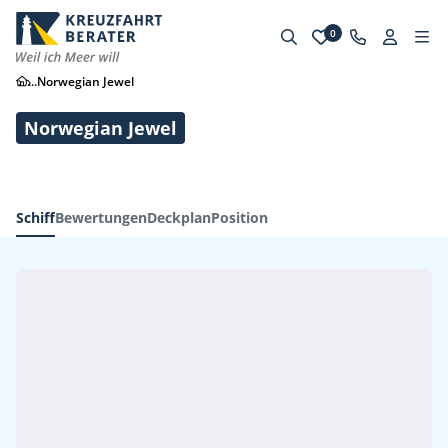
0
...
Norwegian Jewel
Norwegian Jewel
Schiff
Bewertungen
Deckplan
Position