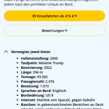
jedem Gast den perfekten Urlaub an Bord.
39 Kreuzfahrten ab 415 €
Bewertungen
Norwegian Jewel Daten
Indienststellung:
2005
Taufpatin:
Melanie Trump
Renovierung:
2022
Länge:
294 m
Tonnage:
93.502
Passagierzahl:
2.376
Besatzung:
1.072
Sprachen an Bord:
Englisch
Bordwährung:
US-$
Internet:
Starlink von SpaceX, gegen Gebühr
Rauchen:
In gekennzeichneten Bereichen an Deck