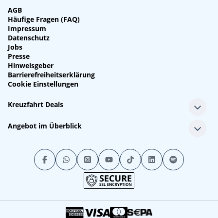
AGB
Häufige Fragen (FAQ)
Impressum
Datenschutz
Jobs
Presse
Hinweisgeber
Barrierefreiheitserklärung
Cookie Einstellungen
Kreuzfahrt Deals
Single-Kreuzfahrten
Angebot im Überblick
Kreuzfahrt mit Kindern
Last Minute Kreuzfahrten
Alle Reedereien
Minikreuzfahrten
Alle Schiffe
Stornokabinen
Alle Reiseziele
Luxuskreuzfahrten
Kreuzfahrtpakete
Kreuzfahrten mit Flug