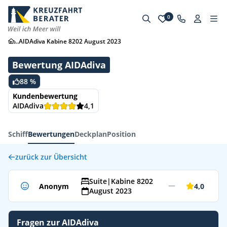
0
...
AIDAdiva Kabine 8202 August 2023
Bewertung AIDAdiva
88 %
Kundenbewertung
AIDAdiva
4,1
Schiff
Bewertungen
Deckplan
Position
zurück zur Übersicht
Suite
|
Kabine 8202
Anonym
4,0
August 2023
Fragen zur AIDAdiva