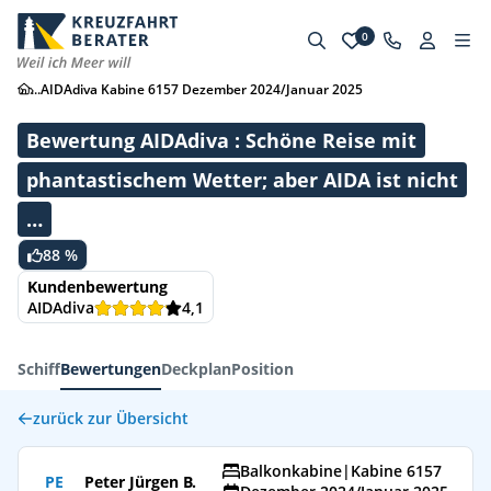
0
...
AIDAdiva Kabine 6157 Dezember 2024/Januar 2025
Bewertung AIDAdiva : Schöne Reise mit
phantastischem Wetter; aber AIDA ist nicht
…
88 %
Kundenbewertung
AIDAdiva
4,1
Schiff
Bewertungen
Deckplan
Position
zurück zur Übersicht
Balkonkabine
|
Kabine 6157
PE
Peter Jürgen B.