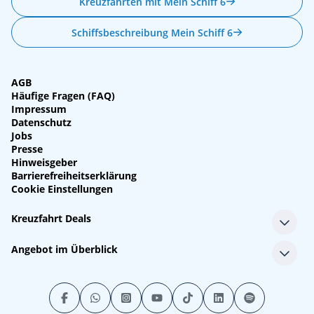
Kreuzfahrten mit Mein Schiff 6
Schiffsbeschreibung Mein Schiff 6
AGB
Häufige Fragen (FAQ)
Impressum
Datenschutz
Jobs
Presse
Hinweisgeber
Barrierefreiheitserklärung
Cookie Einstellungen
Kreuzfahrt Deals
Single-Kreuzfahrten
Angebot im Überblick
Kreuzfahrt mit Kindern
Last Minute Kreuzfahrten
Alle Reedereien
Minikreuzfahrten
Alle Schiffe
Stornokabinen
Alle Reiseziele
Luxuskreuzfahrten
Kreuzfahrtpakete