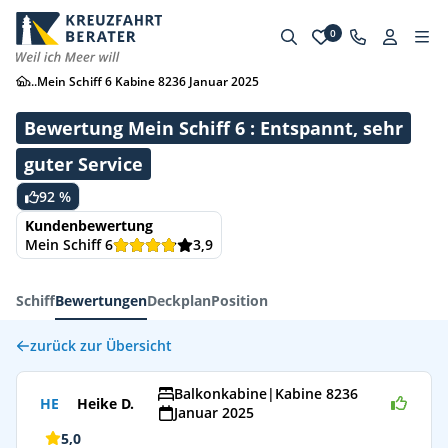
0
...
Mein Schiff 6 Kabine 8236 Januar 2025
Bewertung Mein Schiff 6 : Entspannt, sehr
guter Service
92 %
Kundenbewertung
Mein Schiff 6
3,9
Schiff
Bewertungen
Deckplan
Position
zurück zur Übersicht
Balkonkabine
|
Kabine 8236
HE
Heike D.
Januar 2025
5,0