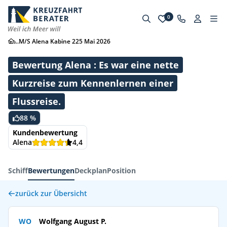
0
...
M/S Alena Kabine 225 Mai 2026
Bewertung Alena : Es war eine nette
Kurzreise zum Kennenlernen einer
Flussreise.
88 %
Kundenbewertung
Alena
4,4
Schiff
Bewertungen
Deckplan
Position
zurück zur Übersicht
WO
Wolfgang August P.