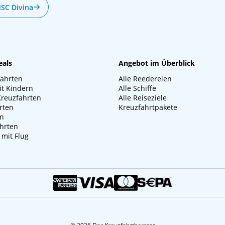
MSC Divina
eals
Angebot im Überblick
fahrten
Alle Reedereien
it Kindern
Alle Schiffe
Kreuzfahrten
Alle Reiseziele
rten
Kreuzfahrtpakete
en
hrten
 mit Flug