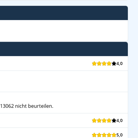
4,0
13062 nicht beurteilen.
4,0
5,0