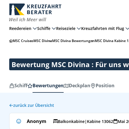
Reedereien
Schiffe
Reiseziele
Kreuzfahrten mit Flug
MSC Cruises
MSC Divina
MSC Divina Bewertungen
MSC Divina Kabine 
Bewertung MSC Divina : Für uns w
Schiff
Bewertungen
Deckplan
Position
zurück zur Übersicht
Anonym
Balkonkabine
|
Kabine 13062
Mai 2