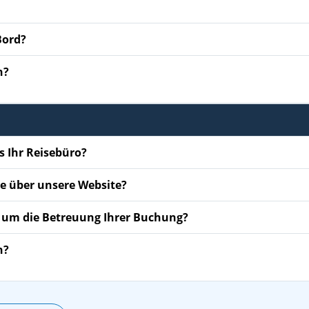
Bord?
n?
s Ihr Reisebüro?
se über unsere Website?
d um die Betreuung Ihrer Buchung?
n?