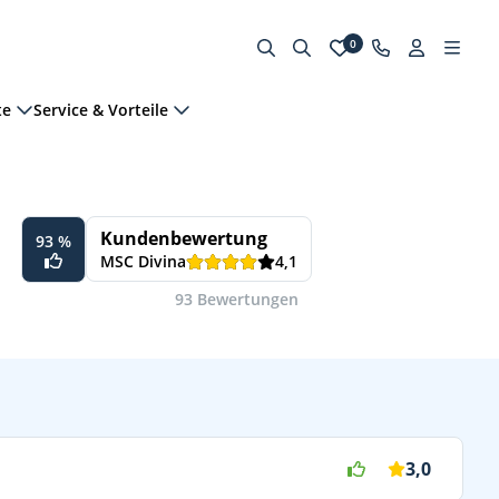
0
te
Service & Vorteile
Kundenbewertung
93 %
MSC Divina
4,1
93 Bewertungen
3,0