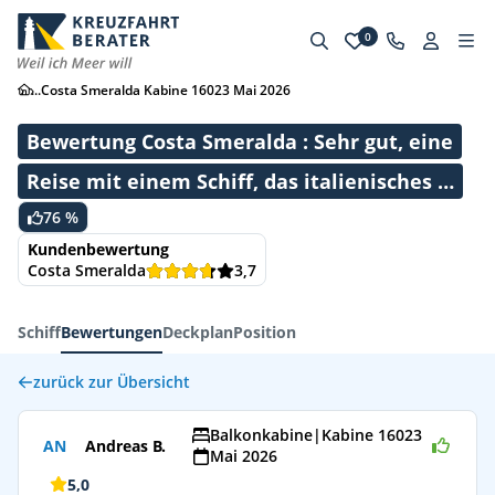
0
...
Costa Smeralda Kabine 16023 Mai 2026
Bewertung Costa Smeralda : Sehr gut, eine
Reise mit einem Schiff, das italienisches …
76 %
Kundenbewertung
Costa Smeralda
3,7
Schiff
Bewertungen
Deckplan
Position
zurück zur Übersicht
Balkonkabine
|
Kabine 16023
AN
Andreas B.
Mai 2026
5,0