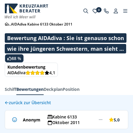
0
...
AIDAdiva Kabine 6133 Oktober 2011
Bewertung AIDAdiva : Sie ist genauso schon
wie ihre jüngeren Schwestern, man sieht …
88 %
Kundenbewertung
AIDAdiva
4,1
Schiff
Bewertungen
Deckplan
Position
zurück zur Übersicht
Kabine 6133
Anonym
5,0
Oktober 2011