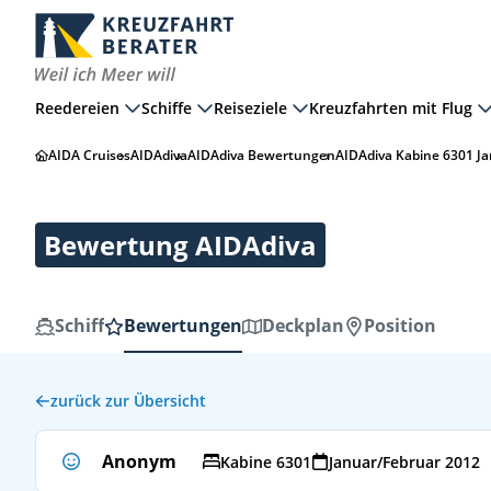
Reedereien
Schiffe
Reiseziele
Kreuzfahrten mit Flug
AIDA Cruises
AIDAdiva
AIDAdiva Bewertungen
AIDAdiva Kabine 6301 J
Bewertung AIDAdiva
Schiff
Bewertungen
Deckplan
Position
zurück zur Übersicht
Anonym
Kabine 6301
Januar/Februar 2012