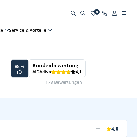
0
te
Service & Vorteile
Kundenbewertung
88 %
AIDAdiva
4,1
178 Bewertungen
4,0