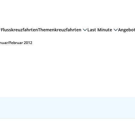
Flusskreuzfahrten
Themenkreuzfahrten
Last Minute
Angebo
anuar/Februar 2012