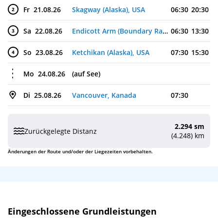
Fr
21.08.26
Skagway (Alaska), USA
06:30
20:30
2
Sa
22.08.26
Endicott Arm (Boundary Ranges, Alaska), USA
06:30
13:30
3
So
23.08.26
Ketchikan (Alaska), USA
07:30
15:30
4
Mo
24.08.26
(auf See)
Di
25.08.26
Vancouver, Kanada
07:30
2.294 sm
Zurückgelegte Distanz
(4.248) km
Änderungen der Route und/oder der Liegezeiten vorbehalten.
Leistungen
Eingeschlossene Grundleistungen