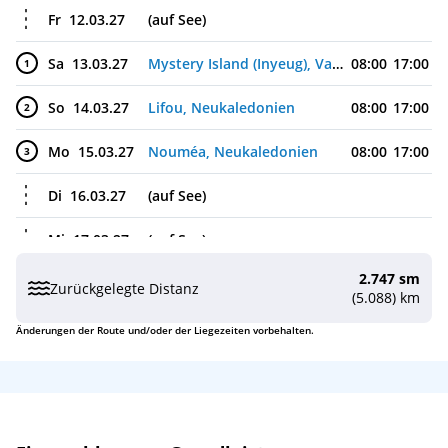
Fr
12.03.27
(auf See)
Sa
13.03.27
Mystery Island (Inyeug), Vanuatu
08:00
17:00
1
So
14.03.27
Lifou, Neukaledonien
08:00
17:00
2
Mo
15.03.27
Nouméa, Neukaledonien
08:00
17:00
3
Di
16.03.27
(auf See)
Mi
17.03.27
(auf See)
2.747 sm
Do
18.03.27
Sydney, Australien
06:30
Zurückgelegte Distanz
(5.088) km
Änderungen der Route und/oder der Liegezeiten vorbehalten.