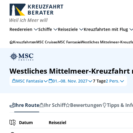
Reedereien
Schiffe
Reiseziele
Kreuzfahrten mit Flug
Kreuzfahrten
MSC Cruises
MSC Fantasia
Westliches Mittelmeer-Kreuzf
Westliches Mittelmeer-Kreuzfahrt
MSC Fantasia
01.–08. Nov. 2027
7
Tage
2 Pers.
Ihre Route
Ihr Schiff
Bewertungen
Tipps & Inf
Ihre Route
Datum
Reiseziel