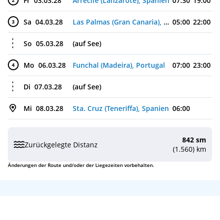
Fr
03.03.28
Arrecife (Lanzarote), Spanien
07:30
19:00
2
Sa
04.03.28
Las Palmas (Gran Canaria), Spanien
05:00
22:00
3
So
05.03.28
(auf See)
Mo
06.03.28
Funchal (Madeira), Portugal
07:00
23:00
4
Di
07.03.28
(auf See)
Mi
08.03.28
Sta. Cruz (Teneriffa), Spanien
06:00
842 sm
Zurückgelegte Distanz
(1.560) km
Änderungen der Route und/oder der Liegezeiten vorbehalten.