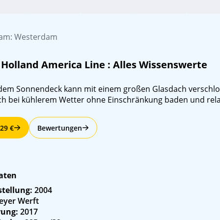
dam: Westerdam
n
Holland America Line
: Alles Wissenswerte
 dem Sonnendeck kann mit einem großen Glasdach verschlo
ch bei kühlerem Wetter ohne Einschränkung baden und rel
29 €
Bewertungen
aten
stellung:
2004
yer Werft
rung:
2017