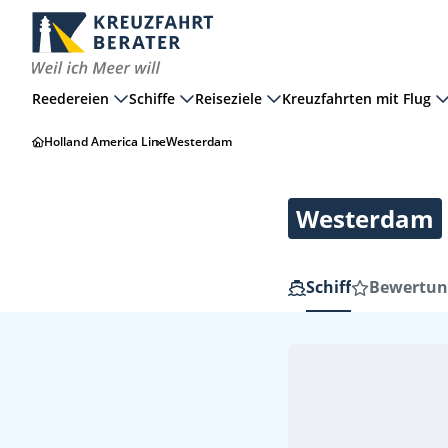
Reedereien
Schiffe
Reiseziele
Kreuzfahrten mit Flug
Holland America Line
Westerdam
Westerdam
Schiff
Bewertun