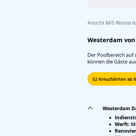
Ansicht M/S Wester
Westerdam vo
Der Poolbereich auf
können die Gäste au
52 Kreuzfahrten ab 8
Westerdam D
Indienst
Werft:
Me
Renovie