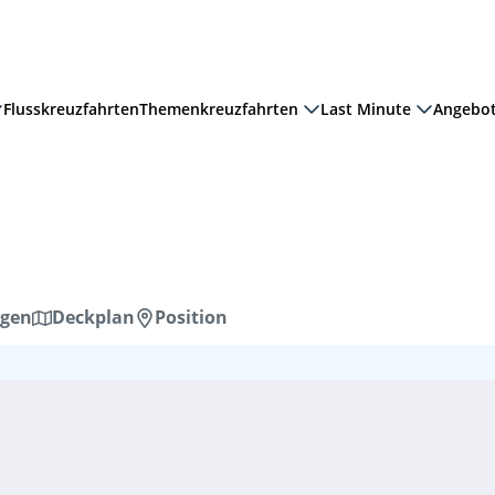
Flusskreuzfahrten
Themenkreuzfahrten
Last Minute
Angebo
gen
Deckplan
Position