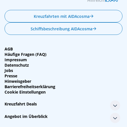
Hilfreich?
0
0
Kreuzfahrten mit AIDAcosma
Schiffsbeschreibung AIDAcosma
AGB
Häufige Fragen (FAQ)
Impressum
Datenschutz
Jobs
Presse
Hinweisgeber
Barrierefreiheitserklärung
Cookie Einstellungen
Kreuzfahrt Deals
Single-Kreuzfahrten
Angebot im Überblick
Kreuzfahrt mit Kindern
Last Minute Kreuzfahrten
Alle Reedereien