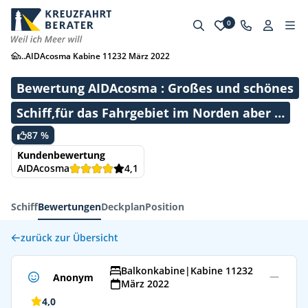
0
...
AIDAcosma Kabine 11232 März 2022
Bewertung AIDAcosma : Großes und schönes
Schiff,für das Fahrgebiet im Norden aber …
87 %
Kundenbewertung
AIDAcosma
4,1
Schiff
Bewertungen
Deckplan
Position
zurück zur Übersicht
Balkonkabine
|
Kabine 11232
Anonym
März 2022
4,0