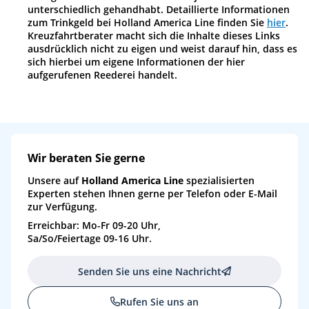
unterschiedlich gehandhabt. Detaillierte Informationen
Mo
25.01.27
Fahrt in den chilenischen Fjorden, Chile
12
zum Trinkgeld bei Holland America Line finden Sie
hier
.
Kreuzfahrtberater macht sich die Inhalte dieses Links
ausdrücklich nicht zu eigen und weist darauf hin, dass es
Di
26.01.27
Pio-XI-Gletscher (Passage), Chile
08:00
10:00
13
sich hierbei um eigene Informationen der hier
aufgerufenen Reederei handelt.
Di
26.01.27
Canal Sarmiento, Chile
14
Mi
27.01.27
Fahrt durch die Magellan-Straße, Chile
15
Do
28.01.27
Punta Arenas, Chile
07:00
20:00
16
Wir beraten Sie gerne
Do
28.01.27
Cockburn-Kanal, Chile
17
Unsere auf
Holland America Line
spezialisierten
Experten stehen Ihnen gerne per Telefon oder E-Mail
Do
28.01.27
Passage Beagle-Kanal, Chile
18
zur Verfügung.
Erreichbar: Mo-Fr 09-20 Uhr,
Fr
29.01.27
Passage Gletscherallee, Chile
18
Sa/So/Feiertage 09-16 Uhr.
Fr
29.01.27
Passage Kap Hoorn, Chile
19
Senden Sie uns eine Nachricht
Sa
30.01.27
Ushuaia (Feuerland), Argentinien
06:00
18:00
20
Rufen Sie uns an