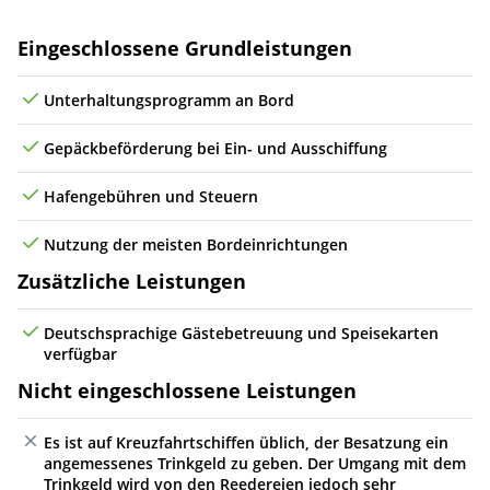
Fr
15.01.27
Puerto San Martín, Peru
08:00
17:00
7
Leistungen
Eingeschlossene Grundleistungen
Sa
16.01.27
(auf See)
Unterhaltungsprogramm an Bord
So
17.01.27
(auf See)
Gepäckbeförderung bei Ein- und Ausschiffung
Mo
18.01.27
Coquimbo, Chile
08:00
17:00
8
Hafengebühren und Steuern
Di
19.01.27
San Antonio, Chile
08:00
18:00
9
Nutzung der meisten Bordeinrichtungen
Zusätzliche Leistungen
Mi
20.01.27
(auf See)
Do
21.01.27
* Robinson-Crusoe-Insel, Chile
08:00
17:00
10
Deutschsprachige Gästebetreuung und Speisekarten
verfügbar
Fr
22.01.27
(auf See)
Nicht eingeschlossene Leistungen
Sa
23.01.27
* Puerto Montt, Chile
08:00
17:00
11
Es ist auf Kreuzfahrtschiffen üblich, der Besatzung ein
angemessenes Trinkgeld zu geben. Der Umgang mit dem
So
24.01.27
* Puerto Chacabuco, Chile
11:00
20:00
12
Trinkgeld wird von den Reedereien jedoch sehr