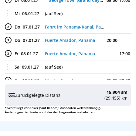
Di
05.01.27
* George Town (Grand Cayman), Cayman-Inseln
08:00
17:00
1
Mi
06.01.27
(auf See)
Do
07.01.27
Fahrt im Panama-Kanal, Panama
2
Do
07.01.27
Fuerte Amador, Panama
20:00
3
Fr
08.01.27
Fuerte Amador, Panama
17:00
3
Sa
09.01.27
(auf See)
So
10.01.27
Manta, Ecuador
05:00
20:00
4
15.904 sm
Mo
11.01.27
(auf See)
Zurückgelegte Distanz
(29.455) km
Di
12.01.27
Salaverry, Peru
08:00
17:00
5
* Schiff liegt vor Anker ("auf Reede"); Ausbooten wetterabhängig.
Änderungen der Route und/oder der Liegezeiten vorbehalten.
Mi
13.01.27
Callao (Lima), Peru
10:00
6
Do
14.01.27
Callao (Lima), Peru
18:00
6